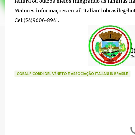
leitura ou outros meios integrando as famílias it
Maiores informações email:italianiinbrasile@ho
Cel:(54)9606-8941.
CORAL RICORDI DEL VÉNETO E ASSOCIAÇÃO ITALIANI IN BRASILE
C
o