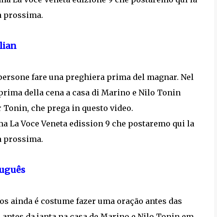
a prossima.
lian
e persone fare una preghiera prima del magnar. Nel
prima della cena a casa di Marino e Nilo Tonin
ir Tonin, che prega in questo video.
a La Voce Veneta edission 9 che postaremo qui la
a prossima.
uguês
os ainda é costume fazer uma oração antes das
 antes da janta na casa de Marino e Nilo Tonin em