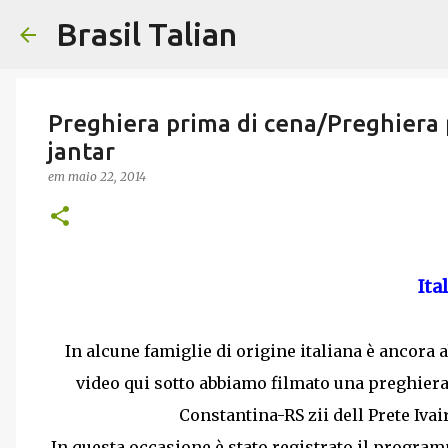
Brasil Talian
Preghiera prima di cena/Preghiera 
jantar
em
maio 22, 2014
Ita
In alcune famiglie di origine italiana è ancora 
video qui sotto abbiamo filmato una preghiera
Constantina-RS zii dell Prete Iva
In questa occasione è stato registrato il progra