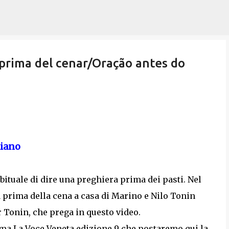
Pular para o conteúdo principal
prima del cenar/Oração antes do
liano
abituale di dire una preghiera prima dei pasti. Nel
 prima della cena a casa di Marino e Nilo Tonin
ir Tonin, che prega in questo video.
mma La Voce Veneta edizione 9 che postaremo qui la