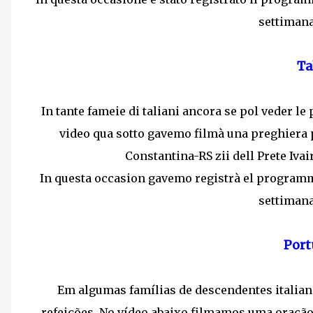
settiman
Ta
In tante fameie di taliani ancora se pol veder l
video qua sotto gavemo filmà una preghiera 
Constantina-RS zii dell Prete Iva
In questa occasion gavemo registrà el programm
settiman
Port
Em algumas famílias de descendentes italian
refeições. No vídeo abaixo filmamos uma oração