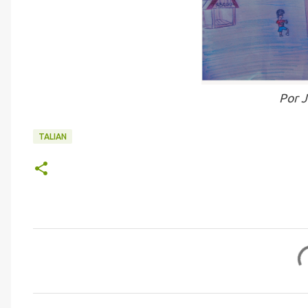
Por 
TALIAN
C
o
m