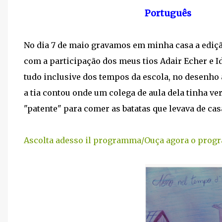
Português
No dia 7 de maio gravamos em minha casa a ediçã
com a participação dos meus tios Adair Echer e I
tudo inclusive dos tempos da escola, no desenho 
a tia contou onde um colega de aula dela tinha v
"patente" para comer as batatas que levava de cas
Ascolta adesso il programma/Ouça agora o prog