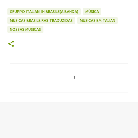
GRUPPO ITALIANI IN BRASILE(A BANDA)
MÚSICA
MUSICAS BRASILEIRAS TRADUZIDAS
MUSICAS EM TALIAN
NOSSAS MUSICAS
C
o
m
e
n
t
á
r