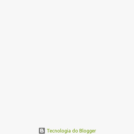
i
o
s
Tecnologia do Blogger