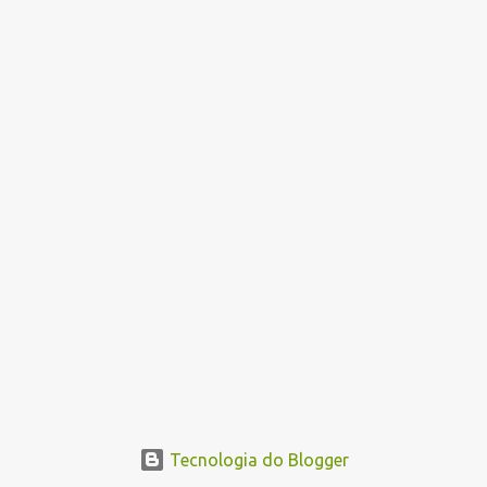
o
s
Tecnologia do Blogger