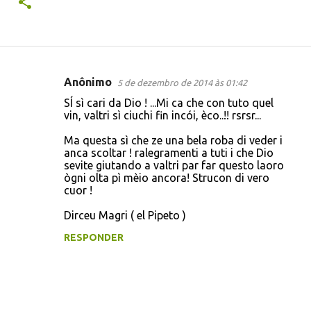
Anônimo
5 de dezembro de 2014 às 01:42
C
SÍ sì cari da Dio ! ...Mi ca che con tuto quel
o
vin, valtri sì ciuchi fin incói, èco..!! rsrsr...
m
Ma questa sì che ze una bela roba di veder i
e
anca scoltar ! ralegramenti a tuti i che Dio
sevite giutando a valtri par far questo laoro
n
ògni olta pì mèio ancora! Strucon di vero
t
cuor !
á
Dirceu Magri ( el Pipeto )
r
RESPONDER
i
o
s