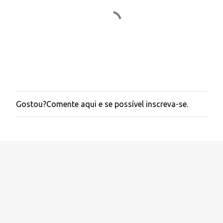
Gostou?Comente aqui e se possível inscreva-se.
P
o
s
t
a
r
u
m
c
o
m
e
n