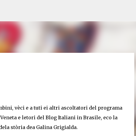
Pular para o conteúdo principal
bini, vèci e a tuti ei altri ascoltatori del programa
Veneta e letori del Blog Italiani in Brasile, eco la
dela stòria dea Galina Grigialda.