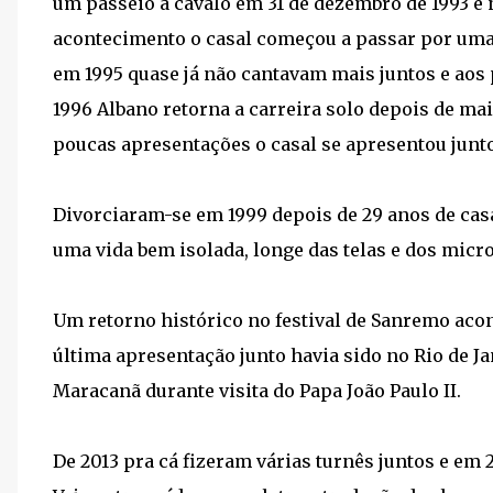
um passeio a cavalo em 31 de dezembro de 1993 e 
acontecimento o casal começou a passar por uma f
em 1995 quase já não cantavam mais juntos e ao
1996 Albano retorna a carreira solo depois de m
poucas apresentações o casal se apresentou junto
Divorciaram-se em 1999 depois de 29 anos de casa
uma vida bem isolada, longe das telas e dos microf
Um retorno histórico no festival de Sanremo acon
última apresentação junto havia sido no Rio de J
Maracanã durante visita do Papa João Paulo II.
De 2013 pra cá fizeram várias turnês juntos e em