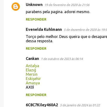
Unknown
19 de fevereiro de 2020 às 21:56
parabens pela pagina. adorei mesmo.
RESPONDER
Evenelda Kuhlmann
5 de dezembro de 2020 às 19:5
Torço pelo melhor. Deus queira que o desapar
dessa resposta.
RESPONDER
Cankan
1 de outubro de 2023 às 06:14
Antalya
Elazığ
Mersin
Eskişehir
Amasya
AX0İ
RESPONDER
6C8C7Kiley460A2
5 de janeiro de 2024 às 01:22