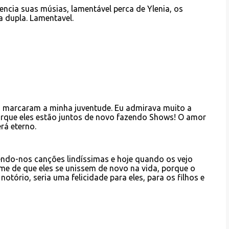
ncia suas músias, lamentável perca de Ylenia, os
a dupla. Lamentavel.
s marcaram a minha juventude. Eu admirava muito a
porque eles estão juntos de novo fazendo Shows! O amor
rá eterno.
ndo-nos canções lindíssimas e hoje quando os vejo
me de que eles se unissem de novo na vida, porque o
otório, seria uma felicidade para eles, para os filhos e