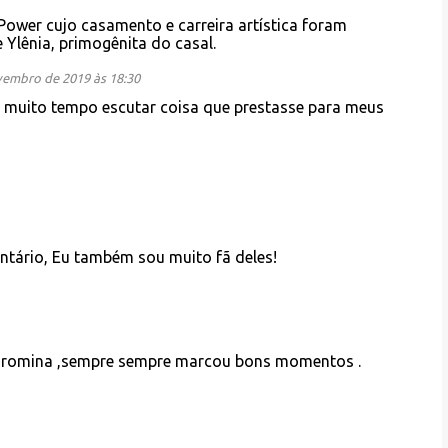
ower cujo casamento e carreira artística foram
 Ylênia, primogênita do casal.
vembro de 2019 às 18:30
há muito tempo escutar coisa que prestasse para meus
tário, Eu também sou muito fã deles!
 romina ,sempre sempre marcou bons momentos .