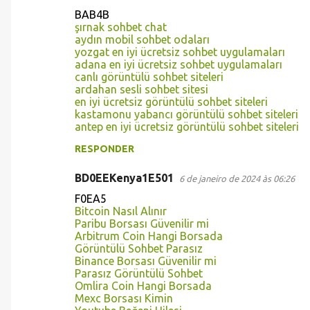
BAB4B
şırnak sohbet chat
aydın mobil sohbet odaları
yozgat en iyi ücretsiz sohbet uygulamaları
adana en iyi ücretsiz sohbet uygulamaları
canlı görüntülü sohbet siteleri
ardahan sesli sohbet sitesi
en iyi ücretsiz görüntülü sohbet siteleri
kastamonu yabancı görüntülü sohbet siteleri
antep en iyi ücretsiz görüntülü sohbet siteleri
RESPONDER
BD0EEKenya1E501
6 de janeiro de 2024 às 06:26
F0EA5
Bitcoin Nasıl Alınır
Paribu Borsası Güvenilir mi
Arbitrum Coin Hangi Borsada
Görüntülü Sohbet Parasız
Binance Borsası Güvenilir mi
Parasız Görüntülü Sohbet
Omlira Coin Hangi Borsada
Mexc Borsası Kimin