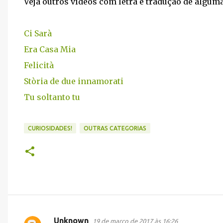
Veja outros vídeos com letra e tradução de algum
Ci Sarà
Era Casa Mia
Felicità
Stòria de due innamorati
Tu soltanto tu
CURIOSIDADES!
OUTRAS CATEGORIAS
Unknown
19 de março de 2017 às 16:26