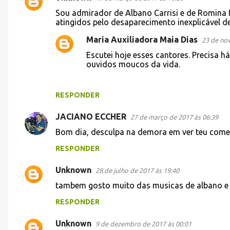
C
Sou admirador de Albano Carrisi e de Romina P
o
atingidos pelo desaparecimento inexplicável de
m
Maria Auxiliadora Maia Dias
23 de no
e
Escutei hoje esses cantores. Precisa 
n
ouvidos moucos da vida.
t
á
RESPONDER
r
JACIANO ECCHER
27 de março de 2017 às 06:39
i
Bom dia, desculpa na demora em ver teu comen
o
s
RESPONDER
Unknown
28 de julho de 2017 às 19:40
tambem gosto muito das musicas de albano e
RESPONDER
Unknown
9 de dezembro de 2017 às 00:01