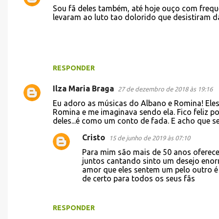
Sou fã deles também, até hoje ouço com freque
levaram ao luto tao dolorido que desistiram d
RESPONDER
Ilza Maria Braga
27 de dezembro de 2018 às 19:16
Eu adoro as músicas do Albano e Romina! Ele
Romina e me imaginava sendo ela. Fico feliz 
deles...é como um conto de fada. E acho que se
Cristo
15 de junho de 2019 às 07:10
Para mim são mais de 50 anos oferece
juntos cantando sinto um desejo enor
amor que eles sentem um pelo outro é n
de certo para todos os seus fãs
RESPONDER