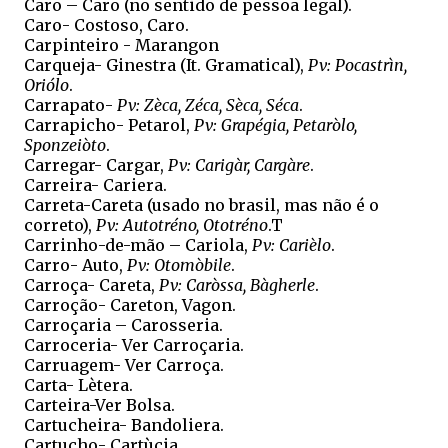
Caro – Caro (no sentido de pessoa legal).
Caro- Costoso, Caro.
Carpinteiro - Marangon
Carqueja- Ginestra (It. Gramatical),
Pv: Pocastrìn,
Oriólo
.
Carrapato-
Pv: Zèca, Zéca, Sèca, Séca
.
Carrapicho- Petarol,
Pv: Grapégia, Petaròlo,
Sponzeiòto
.
Carregar- Cargar,
Pv: Carigàr, Cargàre
.
Carreira- Cariera.
Carreta-Careta (usado no brasil, mas não é o
correto),
Pv: Autotréno, Ototréno
.T
Carrinho-de-mão – Cariola,
Pv: Carièlo
.
Carro- Auto,
Pv: Otomòbile
.
Carroça- Careta,
Pv: Caròssa, Bàgherle
.
Carroção- Careton, Vagon.
Carroçaria – Carosseria.
Carroceria- Ver Carroçaria.
Carruagem- Ver Carroça.
Carta- Lètera.
Carteira-Ver Bolsa.
Cartucheira- Bandoliera.
Cartucho- Cartùcia.