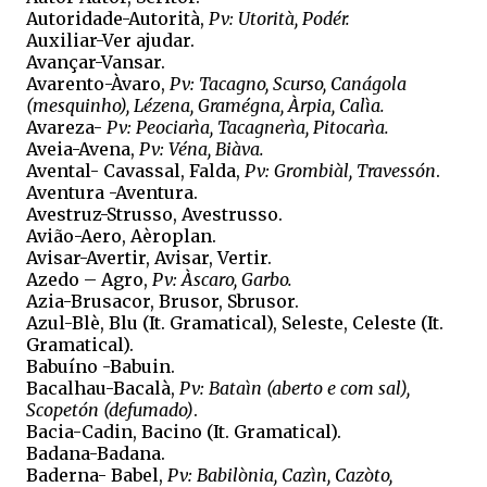
Autoridade-Autorità,
Pv: Utorità, Podér.
Auxiliar-Ver ajudar.
Avançar-Vansar.
Avarento-Àvaro,
Pv: Tacagno, Scurso, Canágola
(mesquinho), Lézena, Gramégna, Àrpia, Calìa.
Avareza-
Pv: Peociarìa, Tacagnerìa, Pitocarìa.
Aveia-Avena,
Pv: Véna, Biàva.
Avental- Cavassal, Falda,
Pv: Grombiàl, Travessón
.
Aventura -Aventura.
Avestruz-Strusso, Avestrusso.
Avião-Aero, Aèroplan.
Avisar-Avertir, Avisar, Vertir.
Azedo – Agro,
Pv: Àscaro, Garbo.
Azia-Brusacor, Brusor, Sbrusor.
Azul-Blè, Blu (It. Gramatical), Seleste, Celeste (It.
Gramatical).
Babuíno -Babuin.
Bacalhau-Bacalà,
Pv: Bataìn (aberto e com sal),
Scopetón (defumado)
.
Bacia-Cadin, Bacino (It. Gramatical).
Badana-Badana.
Baderna- Babel,
Pv: Babilònia, Cazìn, Cazòto,