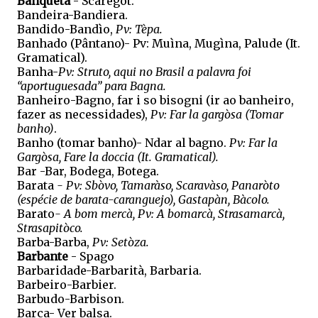
Banqueta
- Scaregot.
Bandeira-Bandiera.
Bandido-Bandìo,
Pv: Tèpa.
Banhado (Pântano)- Pv: Muìna, Mugìna, Palude (It.
Gramatical).
Banha-
Pv: Struto, aqui no Brasil a palavra foi
“aportuguesada” para Bagna.
Banheiro-Bagno, far i so bisogni (ir ao banheiro,
fazer as necessidades),
Pv: Far la gargòsa (Tomar
banho)
.
Banho (tomar banho)- Ndar al bagno.
Pv: Far la
Gargòsa, Fare la doccia (It. Gramatical).
Bar -Bar, Bodega, Botega.
Barata
- Pv: Sbòvo, Tamaràso, Scaravàso, Panaròto
(espécie de barata-caranguejo), Gastapàn, Bàcolo.
Barato
- A bom mercà, Pv: A bomarcà, Strasamarcà,
Strasapitòco.
Barba-Barba,
Pv: Setòza.
Barbante
- Spago
Barbaridade-Barbarità, Barbaria.
Barbeiro-Barbier.
Barbudo-Barbison.
Barca- Ver balsa.