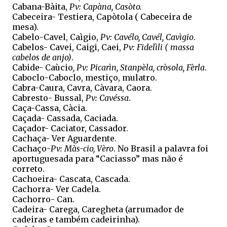
Cabana-Bàita,
Pv: Capàna, Casòto.
Cabeceira- Testiera, Capòtola ( Cabeceira de
mesa).
Cabelo-Cavel, Caìgio,
Pv: Cavélo, Cavél, Cavìgio
.
Cabelos- Cavei, Caigi, Caei,
Pv: Fidelìli ( massa
cabelos de anjo)
.
Cabide- Caùcio
, Pv: Picarìn, Stanpèla, cròsola, Fèrla
.
Caboclo-Caboclo, mestiço, mulatro.
Cabra-Caura, Cavra, Càvara, Caora.
Cabresto- Bussal,
Pv: Cavéssa
.
Caça-Cassa, Càcia.
Caçada- Cassada, Caciada.
Caçador- Caciator, Cassador.
Cachaça- Ver Aguardente.
Cachaço-
Pv: Màs-cio, Vèro
. No Brasil a palavra foi
aportuguesada para “Caciasso” mas não é
correto.
Cachoeira- Cascata, Cascada.
Cachorra- Ver Cadela.
Cachorro- Can.
Cadeira- Carega, Caregheta (arrumador de
cadeiras e também cadeirinha).