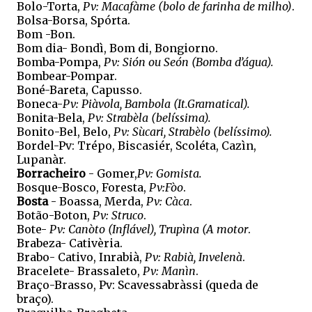
Bolo-Torta,
Pv: Macafàme (bolo de farinha de milho)
.
Bolsa-Borsa, Spórta.
Bom -Bon.
Bom dia- Bondì, Bom di, Bongiorno.
Bomba-Pompa,
Pv: Sión ou Seón (Bomba d’água).
Bombear-Pompar.
Boné-Bareta, Capusso.
Boneca-
Pv: Piàvola, Bambola (It.Gramatical).
Bonita-Bela,
Pv: Strabèla (belíssima).
Bonito-Bel, Belo,
Pv: Sùcari, Strabèlo (belíssimo).
Bordel-Pv: Trépo, Biscasiér, Scoléta, Cazìn,
Lupanàr.
Borracheiro
- Gomer,
Pv: Gomista.
Bosque-Bosco, Foresta,
Pv:Fòo
.
Bosta
- Boassa, Merda,
Pv: Càca
.
Botão-Boton,
Pv: Struco
.
Bote-
Pv: Canòto (Inflável), Trupìna (A motor
.
Brabeza- Cativèria.
Brabo- Cativo, Inrabià,
Pv: Rabià, Invelenà
.
Bracelete- Brassaleto,
Pv: Manìn
.
Braço-Brasso, Pv: Scavessabràssi (queda de
braço).