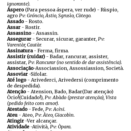
ignorante).
Áspero
(Para pessoa áspera, ver rude) - Rùspio,
agro
Pv: Gróncio, Àstio, Sgrusìo, Còtego.
Assado
- Rosto.
Assar
- Rostir.
Assassino
- Assassin.
Assegurar
- Securar, sicurar, garanter,
Pv:
Varentàr, Cautàr.
Assinatura
- Ferma, firma.
Assistir (cuidar)
- Badar, rancurar, assister,
assistar,
Pv: Rancurar (no sentido de dar assistência).
Associação
-Associassion, Assossiassion, Società.
Assoviar
-Sifolar.
Até logo
- Arivederci, Arivedersi (comprimento
de despedida).
Atenção
- Atension, Bado, Badar(Dar atenção)
Òcio!(Cuidado!),
Pv: Abàdo (prestar atenção), Vista
(pedido feito com amor).
Atestado
- Fede,
Pv: Acèsi.
Ateu
- Ateo,
Pv: Àteo, Giacobìn.
Atingir
-Ver alcançar.
Atividade
-Atività,
Pv: Òpara.