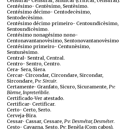
Censurar- Censurar, Sindicar (criticar, censurar).
Centésimo- Centèsimo, Sentèsimo.
Centésimo décimo- Centodecèsimo,
Sentodecèsimo.
Centésimo décimo primeiro- Centoundicèsimo,
Sentoundicèsimo.
Centésimo nonagésimo nono-
Centonavantanovèsimo, Sentonovantanovèsimo
Centésimo primeiro- Centunèsimo,
Sentunèsimo.
Central- Sentral, Central.
Centro- Sentro, Centro.
Cera- Sera, Siera.
Cercar- Circondar, Circondare, Sircondar,
Sircondare,
Pv: Sircuir
.
Certamente- Granfato, Sicuro, Sicuramente,
Pv:
Bòrme, Inpreterìbile.
Certificado-Ver atestado.
Certificar- Certificar.
Certo- Certo, Serto.
Cerveja-Bira.
Cessar- Cassar, Cessare,
Pv: Desmétar, Desméter
.
Cesto- Cavagna, Sesto, Pv: Benèla (Com cabos),