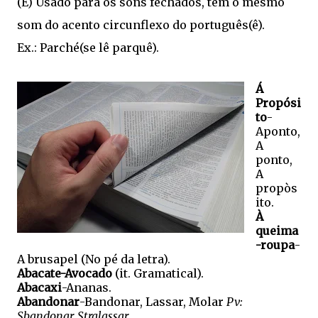
(É) Usado para os sons fechados, tem o mesmo
som do acento circunflexo do português(ê).
Ex.: Parché(se lê parquê).
Á
Propósi
to
-
Aponto,
A
ponto,
A
propòs
ito.
À
queima
-roupa
-
A brusapel (No pé da letra).
Abacate-Avocado
(it. Gramatical).
Abacaxi
-Ananas.
Abandonar
-Bandonar, Lassar, Molar
Pv:
Sbandonar, Stralassar.