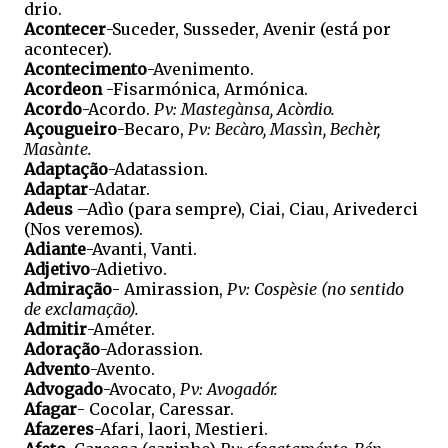
drio.
Acontecer
-Suceder, Susseder, Avenir (está por
acontecer).
Acontecimento
-Avenimento.
Acordeon
-Fisarmónica, Armónica.
Acordo
-Acordo.
Pv: Mastegànsa, Acòrdio.
Açougueiro
-Becaro,
Pv: Becàro, Massìn, Bechèr,
Masànte.
Adaptação
-Adatassion.
Adaptar
-Adatar.
Adeus
–Adìo (para sempre), Ciai, Ciau, Arivederci
(Nos veremos).
Adiante
-Avanti, Vanti.
Adjetivo
-Adietivo.
Admiração
- Amirassion,
Pv: Cospèsie (no sentido
de exclamação).
Admitir
-Améter.
Adoração
-Adorassion.
Advento
-Avento.
Advogado
-Avocato,
Pv: Avogadór.
Afagar
- Cocolar, Caressar.
Afazeres
-Afari, laori, Mestieri.