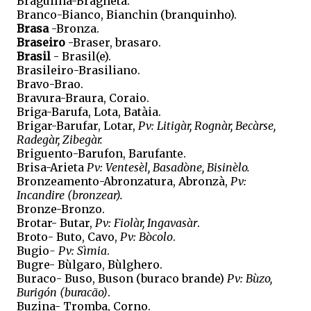
Braguilha-Bragheta.
Branco-Bianco, Bianchin (branquinho).
Brasa
-Bronza.
Braseiro
-Braser, brasaro.
Brasil
- Brasil(e).
Brasileiro-Brasiliano.
Bravo-Brao.
Bravura-Braura, Coraio.
Briga-Barufa, Lota, Batàia.
Brigar-Barufar, Lotar,
Pv: Litigàr, Rognàr, Becàrse,
Radegàr, Zibegàr.
Briguento-Barufon, Barufante.
Brisa-Arieta
Pv: Ventesèl, Basadòne, Bisinèlo.
Bronzeamento-Abronzatura, Abronzà,
Pv:
Incandire (bronzear).
Bronze-Bronzo.
Brotar- Butar,
Pv: Fiolàr, Ingavasàr
.
Broto- Buto, Cavo,
Pv: Bòcolo
.
Bugio
- Pv: Sìmia
.
Bugre- Bùlgaro, Bùlghero.
Buraco- Buso, Buson (buraco brande)
Pv: Bùzo,
Burigón (buracão)
.
Buzina- Tromba, Corno.