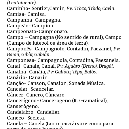
(Lentamente)
.
Caminho- Sentier,Camin
, Pv: Tròzo, Tròdo, Cavìn
.
Camisa- Camisa.
Campanha- Campagna.
Campeão- Campion.
Campeonato-Campionato.
Campo – Campagna (No sentido de rural), Campo
(Campo de futebol ou área de terra).
Camponês- Campagnolo, Contadin, Paezanel,
Pv:
Baiàn, Gibùr, Gabiàn
.
Camponesa- Campagnola, Contadina, Paezanela.
Canal- Canale, Canal,
Pv: Aguàro (Dreno), Drugàl
.
Canalha- Canàia,
Pv: Galiòto, Tèpa, Balòs
.
Canário- Canarin.
Canção- Canson, Cansion, Sonada,Mùsica.
Cancelar- Scancelar.
Câncer- Cancro, Càncaro.
Cancerígeno- Cancerogeno (It. Gramatical),
Canserògeno.
Candelabro- Candelier.
Caneco- Secieta.
Canela – Canela (tanto para árvore como para