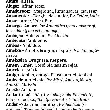
Altura
-Altesa.
Alugar
-Afitar, Fitar.
Amadurecer
- Stagionar, inmansarar, maresar
Amamentar
- Darghe de ciuciar,
Pv: Tetàre, Latàr
.
Amar
- Amar, Voler Ben.
Amargo
-Amaro,
Pv: Amaròtico (para amargoso),
Insendóre (para extra amargo).
Ambição
-Anbission,
Pv: Albazìa.
Ambiente
-Ambiente.
Ambos
- Ambidùe.
Ameixa
- Àmolo, brugna, néspola.
Pv: Brógna, S-
ciéspa.
Ameixeira
-Brugnera, nespera.
Amém
-Amén, Cossì Sìa (assim seja).
América
- Mèrica.
Amigo
-Amico, amigo. Plural: Amici, Amissi
Amizade
-Amicìssia.
Pv: Mistà, Amistà, Mestà,
Amestà, Micìssia.
Ancião
-Ansiano
Andar
(piso)- Piàn,
Pv: Tàbio, Siòlo, Pavimènto,
Partèra, Terràsso, Tolà (pavimento de madeira).
Andar
-Ndar, nar, caminar,
Pv: Bordizàr (se
exibindo), Trapinàr (rápido), Capinàr (lentamente,