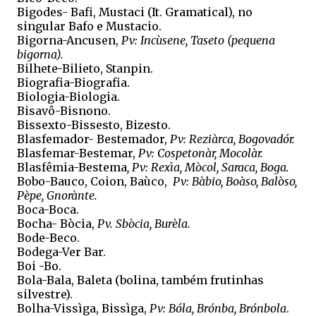
Bigodes- Bafi, Mustaci (It. Gramatical), no
singular Bafo e Mustacio.
Bigorna-Ancusen,
Pv: Incùsene, Taseto (pequena
bigorna).
Bilhete-Bilieto, Stanpin.
Biografia-Biografia.
Biologia-Biologia.
Bisavô-Bisnono.
Bissexto-Bissesto, Bizesto.
Blasfemador- Bestemador,
Pv: Reziàrca, Bogovadór.
Blasfemar-Bestemar,
Pv: Cospetonàr, Mocolàr.
Blasfêmia-Bestema
, Pv: Rexìa, Mòcol, Saraca, Boga.
Bobo-Bauco, Coion, Baùco,
Pv: Bàbio, Boàso, Balòso,
Pèpe, Gnorànte.
Boca-Boca.
Bocha- Bòcia,
Pv. Sbòcia, Burèla.
Bode-Beco.
Bodega-Ver Bar.
Boi -Bo.
Bola-Bala, Baleta (bolina, também frutinhas
silvestre).
Bolha-Vissìga, Bissìga,
Pv: Bóla, Brónba, Brónbola
.