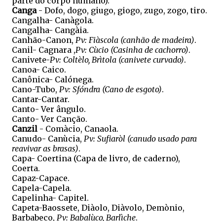
parte do corpo humano).
Canga
- Dofo, dogo, giugo, giogo, zugo, zogo, tiro.
Cangalha- Canàgola.
Cangalha- Cangàia.
Canhão-Canon,
Pv: Fiàscola (canhão de madeira)
.
Canil- Cagnara ,
Pv: Cùcio (Casinha de cachorro)
.
Canivete-
Pv: Coltèlo, Brìtola (canivete curvado)
.
Canoa- Caico.
Canônica- Calónega.
Cano-Tubo,
Pv: Sfóndra (Cano de esgoto)
.
Cantar-Cantar.
Canto- Ver ângulo.
Canto- Ver Canção.
Canzil
- Comàcio, Canaola.
Canudo- Canùcia,
Pv: Sufiaròl (canudo usado para
reavivar as brasas)
.
Capa- Coertina (Capa de livro, de caderno),
Coerta.
Capaz-Capace.
Capela-Capela.
Capelinha- Capitel.
Capeta-Baossete, Diàolo, Diàvolo, Demònio,
Barbabeco,
Pv: Babalùco, Barlìche
.