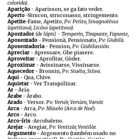
colorido).
Aparição
- Aparisson, se ga fato veder.
Aperto
-Strucon, struconasso, stringemento.
Apetite
-Fame, Apetito,
Pv: Petìto, Smagnolésso
(apetitoso), Licóso (apetitoso).
Apontador
(de lápis) - Temperin, Tirapunte, Fapunte,
Aposentado
- Pensionà, Pensionato,
Pv: Giubilà.
Aposentadoria
- Pension,
Pv: Giubilassión.
Apreciar
- Apressare, Ghe piasere.
Aproveitar
- Aprofitar, Gòder.
Aproximar
- Avissinarse, Vissinarse.
Aquecedor
- Bronsin,
Pv: Stuéta, Stùva
.
Aqui
- Qua, Chive.
Aquietar
- Ver Tranquilizar.
Ar
- Ària.
Árabe
- Àrabo.
Arado
- Versor.
Pv: Versór, Versùro, Varsór.
Arca
- Arca,
Pv: Mùsolo (Arca de Noé).
Arco
- Arco.
Arco-íris
-Arcobaleno.
Arejar
- Aregiar,
Pv: Ventizàr, Ventilàr.
Argumento
- Argomento (também usado no