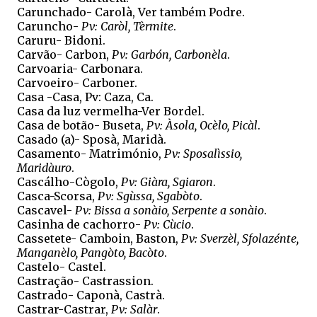
Carunchado- Carolà, Ver também Podre.
Caruncho-
Pv: Caròl, Tèrmite
.
Caruru- Bidoni.
Carvão- Carbon,
Pv: Garbón, Carbonèla
.
Carvoaria- Carbonara.
Carvoeiro- Carboner.
Casa -Casa, Pv: Caza, Ca.
Casa da luz vermelha-Ver Bordel.
Casa de botão- Buseta,
Pv: Àsola, Ocèlo, Picàl
.
Casado (a)- Sposà, Maridà.
Casamento- Matrimónio,
Pv: Sposalìssio,
Maridàuro
.
Cascálho-Cògolo,
Pv: Giàra, Sgiaron
.
Casca-Scorsa,
Pv: Sgùssa, Sgabòto
.
Cascavel-
Pv: Bissa a sonàio, Serpente a sonàio
.
Casinha de cachorro-
Pv: Cùcio
.
Cassetete- Camboin, Baston,
Pv: Sverzèl, Sfolazénte,
Manganèlo, Pangòto, Bacòto
.
Castelo- Castel.
Castração- Castrassion.
Castrado- Caponà, Castrà.
Castrar-Castrar,
Pv: Salàr
.