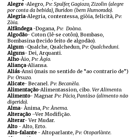
Alegre
-Alegro,
Pv: Spulfer, Gagiozo, Zizolìn (alegre
por conta da bebida), Buridon (bem Humorado).
Alegria
-Alegria, contentessa, giòia, felicità,
Pv:
Zòia.
Alfândega
-Dogana,
Pv: Doàna.
Algodão
- Coton (lê-se cotôn), Bombaso,
Bombasina (tecido feito de algodão).
Algum
-Qualche, Qualchedun,
Pv: Qualcheduni.
Alguns
- Dei, Arquanti.
Alho
-Àio,
Pv: Àgio.
Aliança
-Aliansa.
Aliás
-Ansi (mais no sentido de “ao contrario de”)
Pv: Orsuzo.
Alicate
- Becanel.
Pv: Becanèla.
Alimentação
-Alimentassion, cibo.
Ver Alimento.
Alimento
- Magnar
Pv: Pàcio, Pantàso (alimento não
digerido).
Alma
- Ànima,
Pv: Ànema.
Alteração
–Ver Modifição.
Alterar
- Ver Mudar.
Alto
- Alto, Erto.
Alto-falante
- Altoparlante,
Pv: Otoparlànte.