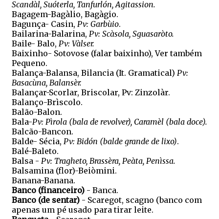
Scandàl, Suóterla, Tanfurlón, Agitassion.
Bagagem-Bagàlio, Bagàgio.
Bagunça- Casin,
Pv: Garbùio
.
Bailarina-Balarina,
Pv: Scàsola, Sguasaròto.
Baile- Balo,
Pv: Vàlser.
Baixinho- Sotovose (falar baixinho), Ver também
Pequeno.
Balança-Balansa, Bilancia (It. Gramatical)
Pv:
Basacùna, Balansèr.
Balançar-Scorlar, Briscolar, Pv: Zinzolàr.
Balanço-Brìscolo.
Balão-Balon.
Bala-
Pv: Pìrola (bala de revolver), Caramèl (bala doce).
Balcão-Bancon.
Balde- Sécia,
Pv: Bidón (balde grande de lixo)
.
Balé-Baleto.
Balsa -
Pv: Tragheto, Brassèra, Peàta, Penìssa.
Balsamina (flor)-Beiòmini.
Banana-Banana.
Banco (financeiro)
- Banca.
Banco (de sentar)
- Scaregot, scagno (banco com
apenas um pé usado para tirar leite.