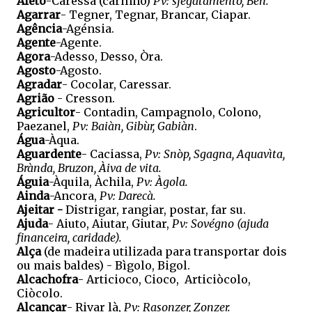
Afeto
-Caressa (carinho)
Pv: sfegataménto, Bén.
Agarrar
- Tegner, Tegnar, Brancar, Ciapar.
Agência
-Agénsia.
Agente
-Agente.
Agora
-Adesso, Desso, Òra.
Agosto
-Agosto.
Agradar
- Cocolar, Caressar.
Agrião
- Cresson.
Agricultor
- Contadin, Campagnolo, Colono,
Paezanel,
Pv: Baiàn, Gibùr, Gabiàn
.
Água
-Àqua.
Aguardente
- Caciassa,
Pv: Snòp, Sgagna, Aquavìta,
Brànda, Bruzon, Àiva de vita.
Águia
-Àquila, Àchila,
Pv: Àgola.
Ainda
-Ancora,
Pv: Darecà.
Ajeitar -
Distrigar, rangiar, postar, far su.
Ajuda
- Aiuto, Aiutar, Giutar,
Pv: Sovégno (ajuda
financeira, caridade).
Alça
(de madeira utilizada para transportar dois
ou mais baldes) - Bìgolo, Bigol.
Alcachofra
- Articioco, Cioco, Articiòcolo,
Ciòcolo.
Alcançar
- Rivar là,
Pv: Rasonzer, Zonzer.