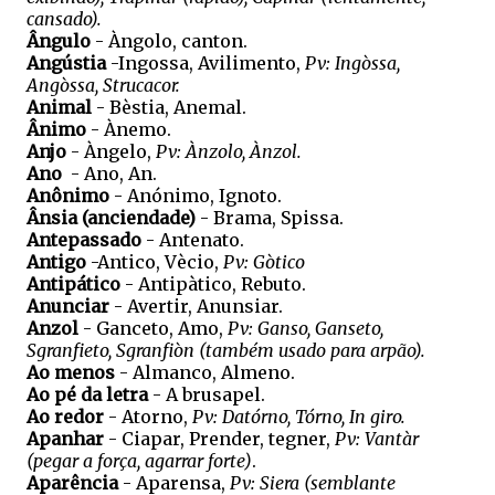
cansado).
Ângulo
- Àngolo, canton.
Angústia
-Ingossa, Avilimento,
Pv: Ingòssa,
Angòssa, Strucacor.
Animal
- Bèstia, Anemal.
Ânimo
- Ànemo.
Anjo
- Àngelo,
Pv: Ànzolo, Ànzol.
Ano
- Ano, An.
Anônimo
- Anónimo, Ignoto.
Ânsia (anciendade)
- Brama, Spissa.
Antepassado
- Antenato.
Antigo
-Antico, Vècio,
Pv: Gòtico
Antipático
- Antipàtico, Rebuto.
Anunciar
- Avertir, Anunsiar.
Anzol
- Ganceto, Amo,
Pv: Ganso, Ganseto,
Sgranfieto, Sgranfiòn (também usado para arpão).
Ao menos
- Almanco, Almeno.
Ao pé da letra
- A brusapel.
Ao redor
- Atorno,
Pv: Datórno, Tórno, In giro.
Apanhar
- Ciapar, Prender, tegner,
Pv: Vantàr
(pegar a força, agarrar forte)
.
Aparência
- Aparensa,
Pv: Siera (semblante