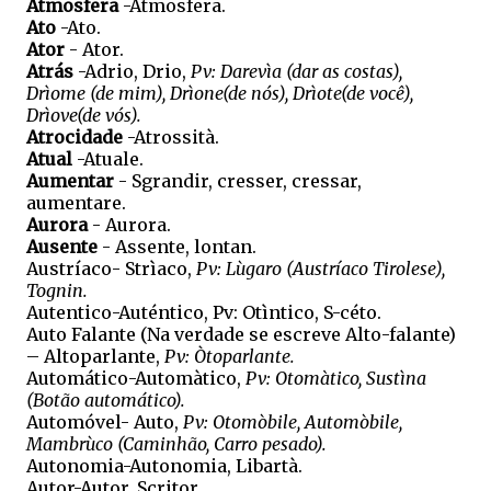
Atmosfera
-Atmosfera.
Ato
-Ato.
Ator
- Ator.
Atrás
-Adrio, Drio,
Pv: Darevìa (dar as costas),
Drìome (de mim), Drìone(de nós), Drìote(de você),
Drìove(de vós).
Atrocidade
-Atrossità.
Atual
-Atuale.
Aumentar
- Sgrandir, cresser, cressar,
aumentare.
Aurora
- Aurora.
Ausente
- Assente, lontan.
Austríaco- Strìaco,
Pv: Lùgaro (Austríaco Tirolese),
Tognin.
Autentico-Auténtico, Pv: Otìntico, S-céto.
Auto Falante (Na verdade se escreve Alto-falante)
– Altoparlante,
Pv: Òtoparlante.
Automático-Automàtico,
Pv: Otomàtico, Sustìna
(Botão automático).
Automóvel- Auto,
Pv: Otomòbile, Automòbile,
Mambrùco (Caminhão, Carro pesado).
Autonomia-Autonomia, Libartà.
Autor-Autor, Scritor.