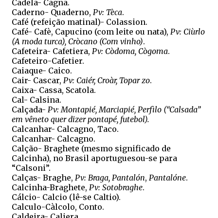
Cadela- Cagna.
Caderno- Quaderno,
Pv: Tèca
.
Café (refeição matinal)- Colassion.
Café- Cafè, Capucino (com leite ou nata),
Pv: Ciùrlo
(A moda turca), Cròcano (Com vinho)
.
Cafeteira- Cafetiera,
Pv: Còdoma, Cògoma
.
Cafeteiro-Cafetier.
Caiaque- Caico.
Cair- Cascar,
Pv: Caiér, Croàr, Topar zo
.
Caixa- Cassa, Scatola.
Cal- Calsina.
Calçada-
Pv: Montapié, Marciapié, Perfìlo (“Calsada”
em vêneto quer dizer pontapé, futebol).
Calcanhar- Calcagno, Taco.
Calcanhar- Calcagno.
Calção- Braghete (mesmo significado de
Calcinha), no Brasil aportuguesou-se para
“Calsoni”.
Calças- Braghe,
Pv: Braga, Pantalón
,
Pantalóne
.
Calcinha-Braghete,
Pv: Sotobraghe
.
Cálcio- Calcio (lê-se Caltio).
Calculo-Càlcolo, Conto.
Caldeira- Caliera.