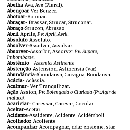
Abelha
-Ava, Ave (Plural).
Abençoar
-Ver Benzer.
Abotoar
-Botonar.
Abraçar
- Brassar, Strucar, Struconar.
Abraço
-Strucon, Abrasso.
Abril
-Aprile,
Pv: April, Avril.
Absoluto
-Assoluto.
Absolver
-Assolver, Assolvar.
Absorver
-Assorbir, Assorver
Pv: Supare,
Imbombarse.
Abstêmio
- Astemio. Astinente
Abstenção
-Astension, Astinensia (Var).
Abundância
-Abondansa, Cucagna, Bondansa.
Acácia
- Acàssia.
Acalmar
- Ver Tranquilizar.
Ação
-Assion,
Pv: Bolengada o Ciurlada (Pv.Agir de
maluco).
Acariciar
- Caressar, Caresar, Cocolar.
Aceitar
-Acetar.
Acidente
-Assidente, Acidente, Acidémboli.
Acolhedor
-Acoliente.
Acompanhar
-Acompagnar, ndar ensieme, star