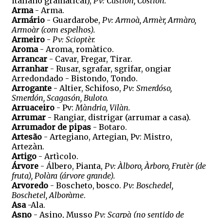
italiano gramatical),
Pv: Custiòn, Costiòn.
Arma
- Arma.
Armário
- Guardarobe,
Pv: Armoà, Armèr, Armàro,
Armoàr (com espelhos).
Armeiro
-
Pv: Scioptèr.
Aroma
- Aroma, romàtico.
Arrancar
- Cavar, Fregar, Tirar.
Arranhar
- Rusar, sgrafar, sgrifar, ongiar
Arredondado - Bistondo, Tondo.
Arrogante
- Altier, Schifoso,
Pv: Smerdóso,
Smerdón, Scagasón, Buloto.
Arruaceiro
- Pv:
Màndria, Vilàn.
Arrumar
- Rangiar, distrigar (arrumar a casa).
Arrumador de pipas
- Botaro.
Artesão
- Artegiano, Artegian, Pv: Mistro,
Artezàn.
Artigo
- Artìcolo.
Árvore
- Álbero, Pianta,
Pv: Àlboro, Àrboro, Frutèr (de
fruta), Polàra (árvore grande).
Arvoredo
- Boscheto, bosco.
Pv: Boschedel,
Boschetel, Alboràme
.
Asa
-Ala.
Asno
- Asino, Musso
Pv: Scarpà (no sentido de