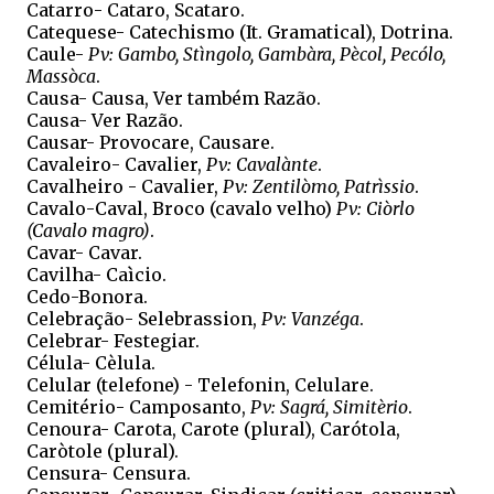
Catarro- Cataro, Scataro.
Catequese- Catechismo (It. Gramatical), Dotrina.
Caule-
Pv: Gambo, Stìngolo, Gambàra, Pècol, Pecólo,
Massòca
.
Causa- Causa, Ver também Razão.
Causa- Ver Razão.
Causar- Provocare, Causare.
Cavaleiro- Cavalier,
Pv: Cavalànte
.
Cavalheiro - Cavalier,
Pv: Zentilòmo, Patrìssio
.
Cavalo-Caval, Broco (cavalo velho)
Pv: Ciòrlo
(Cavalo magro)
.
Cavar- Cavar.
Cavilha- Caìcio.
Cedo-Bonora.
Celebração- Selebrassion,
Pv: Vanzéga
.
Celebrar- Festegiar.
Célula- Cèlula.
Celular (telefone) - Telefonin, Celulare.
Cemitério- Camposanto,
Pv: Sagrá, Simitèrio
.
Cenoura- Carota, Carote (plural), Carótola,
Caròtole (plural).
Censura- Censura.