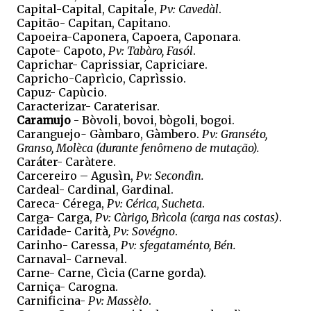
Capital-Capital, Capitale,
Pv: Cavedàl
.
Capitão- Capitan, Capitano.
Capoeira-Caponera, Capoera, Caponara.
Capote- Capoto,
Pv: Tabàro, Fasól
.
Caprichar- Caprissiar, Capriciare.
Capricho-Caprìcio, Caprìssio.
Capuz- Capùcio.
Caracterizar- Caraterisar.
Caramujo
- Bòvoli, bovoi, bògoli, bogoi.
Caranguejo
-
Gàmbaro, Gàmbero.
Pv: Granséto,
Granso, Molèca (durante fenômeno de mutação).
Caráter- Caràtere.
Carcereiro – Agusìn,
Pv: Secondìn.
Cardeal- Cardinal, Gardinal.
Careca- Cérega,
Pv: Cérica, Sucheta
.
Carga- Carga,
Pv: Càrigo, Brìcola (carga nas costas)
.
Caridade- Carità
, Pv: Sovégno
.
Carinho- Caressa,
Pv: sfegataménto, Bén.
Carnaval- Carneval.
Carne- Carne, Cìcia (Carne gorda).
Carniça- Carogna.
Carnificina-
Pv: Massèlo
.