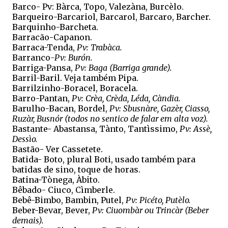
Barco- Pv: Bàrca, Topo, Valezàna, Burcèlo.
Barqueiro-Barcariol, Barcarol, Barcaro, Barcher.
Barquinho-Barcheta.
Barracão-Capanon.
Barraca-Tenda,
Pv: Trabàca.
Barranco
-Pv: Burón.
Barriga-Pansa,
Pv: Baga (Barriga grande).
Barril-Baril. Veja também Pipa.
Barrilzinho-Boracel, Boracela.
Barro-Pantan,
Pv: Crèa, Crèda, Léda, Càndia.
Barulho-Bacan, Bordel,
Pv: Sbusnàre, Gazèr, Ciasso,
Ruzàr, Busnór (todos no sentico de falar em alta voz).
Bastante- Abastansa, Tànto, Tantìssimo,
Pv: Assè,
Dessìo.
Bastão- Ver Cassetete.
Batida- Boto, plural Boti, usado também para
batidas de sino, toque de horas.
Batina-Tònega, Àbito.
Bêbado- Ciuco, Cìmberle.
Bebê-Bimbo, Bambin, Putel,
Pv: Picéto, Putèlo.
Beber-Bevar, Bever,
Pv: Ciuombàr ou Trincàr (Beber
demais).