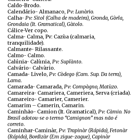
Caldo-Brodo.
Calendário- Almanaco,
Pv: Lunàrio.
Calha-
Pv: Sìtol (Calha de madeira), Gronda, Gòrla,
Grondaia (It. Gramatical), Gàtolo
.
Cálice-Ver copo.
Calma- Calma, Pv: Cazùa (calmaria,
tranquilidade).
Calmante- Rilassante.
Calmo- Calmo.
Calúnia- Calùnia,
Pv: Suplànto
.
Calvário- Calvàrio.
Camada- Livelo,
Pv: Còdego (Cam. Sup. Da terra),
Lama
.
Camarada- Camarada,
Pv: Compàgno, Matùzo
.
Camareira- Camariera, Cameriera, Serva (criada).
Camareiro- Camarier, Camerier.
Camarim – Camerin, Camarin.
Caminhão- Camion (It. Gramatical),
Pv: Càmio. No
Brasil adotou-se o termo “Camignon” mas não é
correto
.
Caminhar-Caminàr,
Pv: Trapinàr (Rápido), Fetonàr
(Rápido), Bordizàr (Em zigue-zague), Capinàr