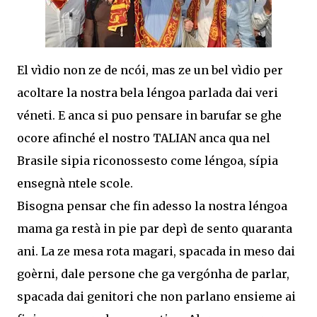
El vìdio non ze de ncói, mas ze un bel vìdio per
acoltare la nostra bela léngoa parlada dai veri
véneti. E anca si puo pensare in barufar se ghe
ocore afinché el nostro TALIAN anca qua nel
Brasile sipia riconossesto come léngoa, sípia
ensegnà ntele scole.
Bisogna pensar che fin adesso la nostra léngoa
mama ga restà in pie par depì de sento quaranta
ani. La ze mesa rota magari, spacada in meso dai
goèrni, dale persone che ga vergónha de parlar,
spacada dai genitori che non parlano ensieme ai