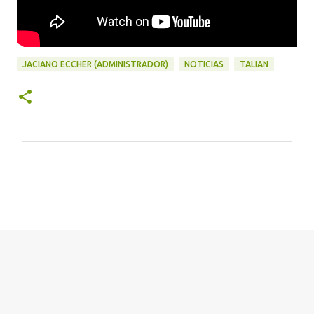
JACIANO ECCHER (ADMINISTRADOR)
NOTICIAS
TALIAN
C
o
m
e
n
t
á
r