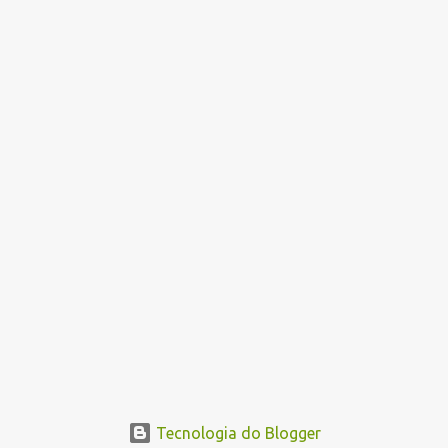
i
o
s
Tecnologia do Blogger