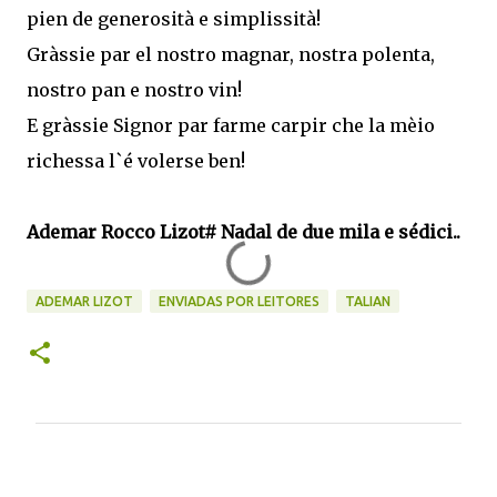
pien de generosità e simplissità!
Gràssie par el nostro magnar, nostra polenta,
nostro pan e nostro vin!
E gràssie Signor par farme carpir che la mèio
richessa l`é volerse ben!
Ademar Rocco Lizot# Nadal de due mila e sédici..
ADEMAR LIZOT
ENVIADAS POR LEITORES
TALIAN
C
o