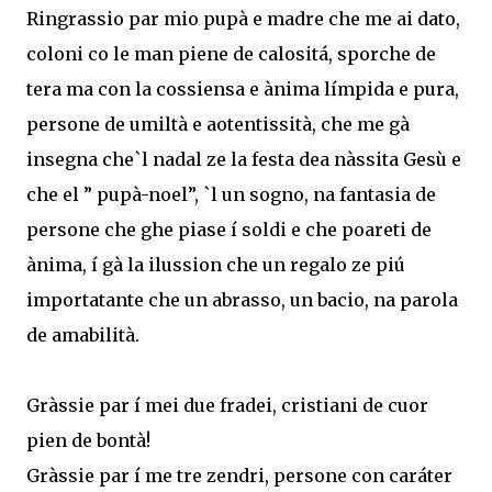
Ringrassio par mio pupà e madre che me ai dato,
coloni co le man piene de calositá, sporche de
tera ma con la cossiensa e ànima límpida e pura,
persone de umiltà e aotentissità, che me gà
insegna che`l nadal ze la festa dea nàssita Gesù e
che el ” pupà-noel”, `l un sogno, na fantasia de
persone che ghe piase í soldi e che poareti de
ànima, í gà la ilussion che un regalo ze piú
importatante che un abrasso, un bacio, na parola
de amabilità.
Gràssie par í mei due fradei, cristiani de cuor
pien de bontà!
Gràssie par í me tre zendri, persone con caráter