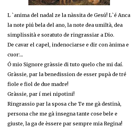
L `anima del nadal ze la nàssita de Gesú! L`é Anca
la note piú bela del ano, la note dea umiltà, dea
simplissità e soratuto de ringrassiar a Dio.
De cavar el capel, indenociarse e dir con ànima e
cuor:...
Ó mio Signore gràssie di tuto quelo che mi daí.
Gràssie, par la benedission de esser pupà de tré
fiole e fiol de due madre!
Gràssie, par í mei nipotini!
Ringrassio par la sposa che Te me gà destinà,
persona che me gà insegna tante cose bele e
giuste, la ga de èssere par sempre mia Regina!