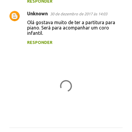
RESPONDER
i
Unknown
o
30 de dezembro de 2017 às 14:03
s
Olá gostava muito de ter a partitura para
piano. Será para acompanhar um coro
infantil.
RESPONDER