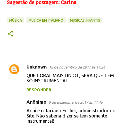
Sugestão de postagem: Carina
MÚSICA
MUSICA EM ITALIANO
MUSICAS INFANTIS
Unknown
18 de novembro de 2017 às 14:24
C
QUE CORAL MAIS LINDO , SERA QUE TEM
o
SÓ INSTRUMENTAL
m
RESPONDER
e
Anônimo
n
9 de dezembro de 2017 às 11:46
t
Aqui é o Jaciano Eccher, administrador do
Site. Não saberia dizer se tem somente
á
instrumental!
r