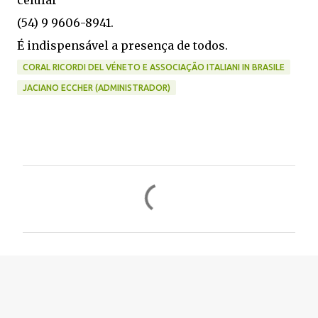
celular
(54) 9 9606-8941.
É indispensável a presença de todos.
CORAL RICORDI DEL VÉNETO E ASSOCIAÇÃO ITALIANI IN BRASILE
JACIANO ECCHER (ADMINISTRADOR)
C
o
m
e
n
t
á