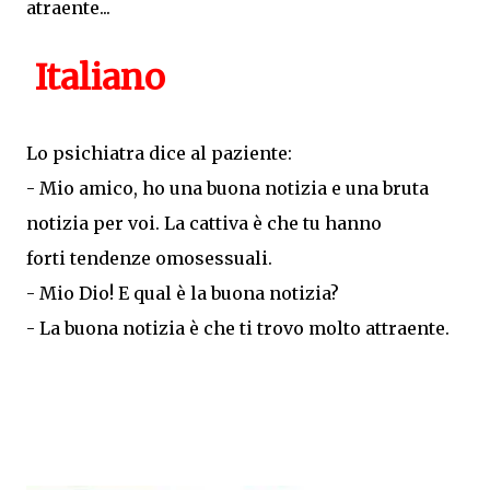
atraente...
Italiano
Lo psichiatra
dice al paziente
:
-
M
io amico
,
ho una buona notizia
e una bruta
notizia
per voi
.
La cattiva
è che tu
hanno
forti
tendenze omosessuali
.
-
Mio Dio
!
E qual è
la buona notizia
?
-
La buona notizia
è che
ti trovo
molto attraente
.