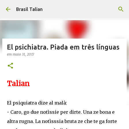
Pular para o conteúdo principal
Brasil Talian
El psichiatra. Piada em três línguas
em
maio 31, 2017
Talian
El psiquiatra dize al malà:
- Caro, go due notìssie per dirte. Una ze bona e
altra rugna. La notìsssia bruta ze che te ga forte