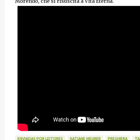
Morendo, che si risuscita a Vita Eterna.
ENVIADAS POR LEITORES
KATIANE MEURER
PREGHIERA
TA