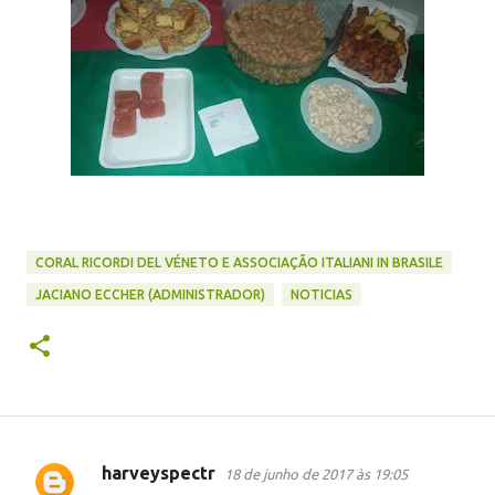
CORAL RICORDI DEL VÉNETO E ASSOCIAÇÃO ITALIANI IN BRASILE
JACIANO ECCHER (ADMINISTRADOR)
NOTICIAS
harveyspectr
18 de junho de 2017 às 19:05
C