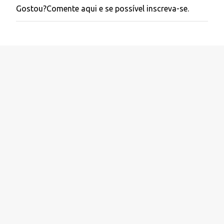
Gostou?Comente aqui e se possível inscreva-se.
P
o
s
t
a
r
u
m
c
o
m
e
n
t
á
r
i
o