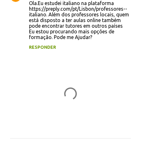
Ola.Eu estudei italiano na plataforma
o
https://preply.com/pt/Lisbon/professores--
italiano. Além dos professores locais, quem
m
está disposto a ter aulas online também
e
pode encontrar tutores em outros países
Eu estou procurando mais opções de
n
formação. Pode me Ajudar?
t
RESPONDER
á
r
i
o
s