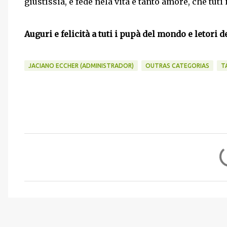
giustìssia, e fede nela vita e tanto amore, che t
Auguri e felicità a tuti i pupà del mondo e letori d
JACIANO ECCHER (ADMINISTRADOR)
OUTRAS CATEGORIAS
T
C
o
m
e
n
t