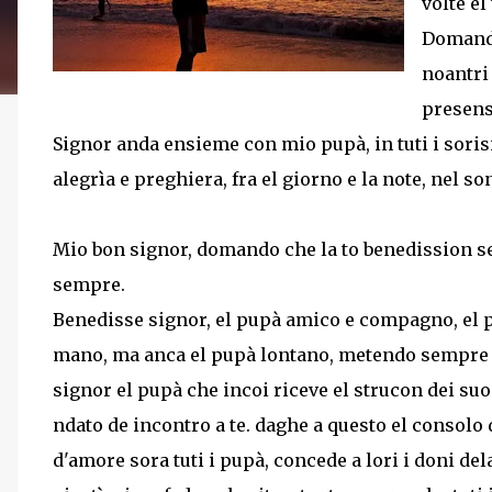
volte e
Domando
noantri
presensa
Signor anda ensieme con mio pupà, in tuti i sorisi
alegrìa e preghiera, fra el giorno e la note, nel s
Mio bon signor, domando che la to benedission se 
sempre.
Benedisse signor, el pupà amico e compagno, el p
mano, ma anca el pupà lontano, metendo sempre t
signor el pupà che incoi riceve el strucon dei suoi
ndato de incontro a te. daghe a questo el consolo
d'amore sora tuti i pupà, concede a lori i doni de