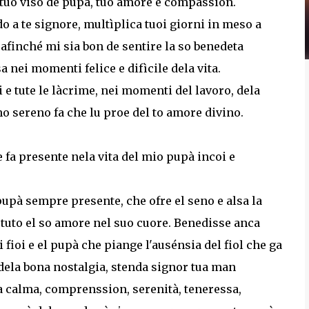
l tuo viso de pupà, tuo amore e compassion.
 a te signore, multìplica tuoi giorni in meso a
 afinché mi sia bon de sentire la so benedeta
 nei momenti felice e difìcile dela vita.
 e tute le làcrime, nei momenti del lavoro, dela
ono sereno fa che lu proe del to amore divino.
fa presente nela vita del mio pupà incoi e
upà sempre presente, che ofre el seno e alsa la
uto el so amore nel suo cuore. Benedisse anca
 fioi e el pupà che piange l'ausénsia del fiol che ga
 dela bona nostalgia, stenda signor tua man
la calma, comprenssion, serenità, teneressa,