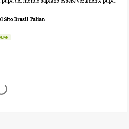
uti i pupà del mondo sàpiano essere veramente pupà.
el Sito Brasil Talian
ALIAN