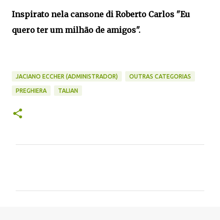
Inspirato nela cansone di Roberto Carlos "Eu
quero ter um milhão de amigos".
JACIANO ECCHER (ADMINISTRADOR)
OUTRAS CATEGORIAS
PREGHIERA
TALIAN
C
o
m
e
n