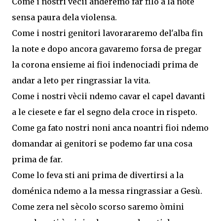
Come i nostri vècii anderemo far filò a la note
sensa paura dela violensa.
Come i nostri genitori lavorararemo del'alba fin
la note e dopo ancora gavaremo forsa de pregar
la corona ensieme ai fioi indenociadi prima de
andar a leto per ringrassiar la vita.
Come i nostri vècii ndemo cavar el capel davanti
a le ciesete e far el segno dela croce in rispeto.
Come ga fato nostri noni anca noantri fioi ndemo
domandar ai genitori se podemo far una cosa
prima de far.
Come lo feva sti ani prima de divertirsi a la
doménica ndemo a la messa ringrassiar a Gesù.
Come zera nel sècolo scorso saremo òmini