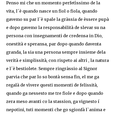
Penso mi che un momento perfetìssimo de la
vita, l´è quando nasce un fiol o fiola, quando
gavemo su par l´è spale la gràssia de èssere pupà
e dopo gavemo la responsabilità de slevar su na
persona con insegnamenti de credensa in Dio,
onestità e speransa, par dopo quando daventa
granda, la sia una persona sempre insieme dela
verità e simplissità, con rispeto ai altri , la natura
e l´è bestiolete. Sempre ringràssio al Signor
parvia che par lo so bontà sensa fin, el me ga
regalà de vìvere questi momenti de felissità,
quando ga nessesto me tre fiole e dopo quando
zera meso avanti co la stassion, ga vignesto í
nepotini, tuti momenti che go sgionfà l`anima e