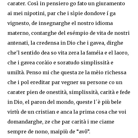
carater. Così in pensiero go fato un giuramento
ai mei nipotini, par che i sìpie dondove í ga
vignesto, de insegnarghe el nostro idioma
materno, contarghe del esémpio de vita de nostri
antenati, la credensa in Dio che i gavea, dirghe
che'l sentido dea so vita zera la faméia e el laoro,
che i gavea coràio e soratudo simplissità e
umiltà. Penso mi che questa ze la mèio richessa
che i pol ereditar par vegner su persone co un
carater pien de onestità, simplissità, carità e fede
in Dio, el paron del mondo, queste l´è più bele
virtù de un cristian e anca la prima cosa che voi
domandarghe, ze che par carità i me ciame
sempre de nono, maipiù de “avô”.