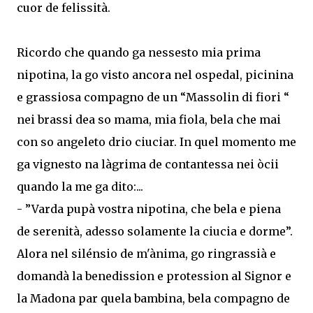
cuor de felissità.
Ricordo che quando ga nessesto mia prima
nipotina, la go visto ancora nel ospedal, picinina
e grassiosa compagno de un “Massolin di fiori “
nei brassi dea so mama, mia fiola, bela che mai
con so angeleto drio ciuciar. In quel momento me
ga vignesto na làgrima de contantessa nei òcii
quando la me ga dito:...
- ”Varda pupà vostra nipotina, che bela e piena
de serenità, adesso solamente la ciucia e dorme”.
Alora nel silénsio de m'ànima, go ringrassià e
domandà la benedission e protession al Signor e
la Madona par quela bambina, bela compagno de