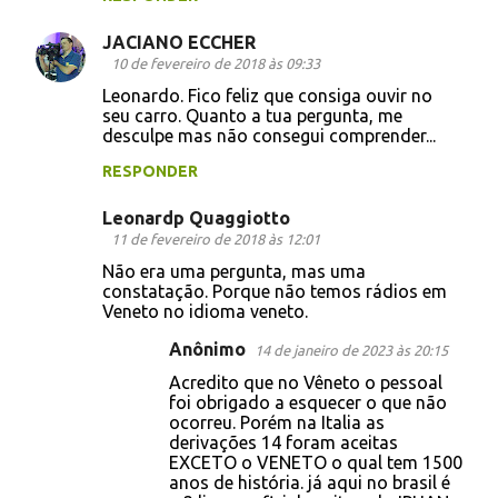
JACIANO ECCHER
10 de fevereiro de 2018 às 09:33
Leonardo. Fico feliz que consiga ouvir no
seu carro. Quanto a tua pergunta, me
desculpe mas não consegui comprender...
RESPONDER
Leonardp Quaggiotto
11 de fevereiro de 2018 às 12:01
Não era uma pergunta, mas uma
constatação. Porque não temos rádios em
Veneto no idioma veneto.
Anônimo
14 de janeiro de 2023 às 20:15
Acredito que no Vêneto o pessoal
foi obrigado a esquecer o que não
ocorreu. Porém na Italia as
derivações 14 foram aceitas
EXCETO o VENETO o qual tem 1500
anos de história. já aqui no brasil é