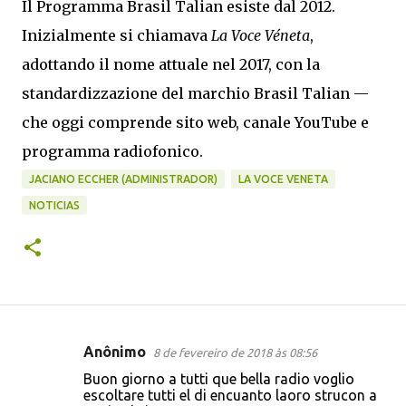
Il Programma Brasil Talian esiste dal 2012.
Inizialmente si chiamava
La Voce Véneta
,
adottando il nome attuale nel 2017, con la
standardizzazione del marchio Brasil Talian —
che oggi comprende sito web, canale YouTube e
programma radiofonico.
JACIANO ECCHER (ADMINISTRADOR)
LA VOCE VENETA
NOTICIAS
Anônimo
8 de fevereiro de 2018 às 08:56
C
Buon giorno a tutti que bella radio voglio
o
escoltare tutti el di encuanto laoro strucon a