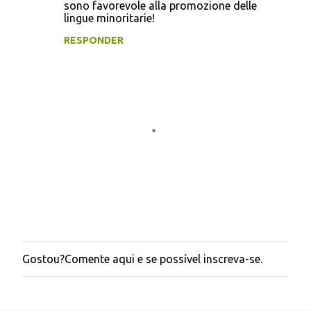
sono favorevole alla promozione delle
lingue minoritarie!
RESPONDER
Gostou?Comente aqui e se possível inscreva-se.
P
o
s
t