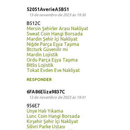
52051AverieA5B51
13 de novembro de 2023 às 19:30
B512C
Mersin Şehirler Arası Nakliyat
Sweat Coin Hangi Borsada
Mardin Şehir İçi Nakliyat
Niğde Parça Eşya Taşıma
Btcturk Güvenilir mi
Mardin Lojistik
Ordu Parça Eşya Taşıma
Bitlis Lojistik
Tokat Evden Eve Nakliyat
RESPONDER
6FA86Eliza9837C
13 de novembro de 2023 às 19:41
956E7
Ünye Halı Yıkama
Lunc Coin Hangi Borsada
Kırşehir Şehir İçi Nakliyat
Silivri Parke Ustası