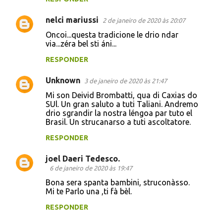
nelci mariussi
2 de janeiro de 2020 às 20:07
Oncoi...questa tradicione le drio ndar
via...zéra bel sti áni...
RESPONDER
Unknown
3 de janeiro de 2020 às 21:47
Mi son Deivid Brombatti, qua di Caxias do
SUl. Un gran saluto a tuti Taliani. Andremo
drio sgrandir la nostra léngoa par tuto el
Brasil. Un strucanarso a tuti ascoltatore.
RESPONDER
joel Daeri Tedesco.
6 de janeiro de 2020 às 19:47
Bona sera spanta bambini, struconàsso.
Mi te Parlo una ,ti fà bèl.
RESPONDER