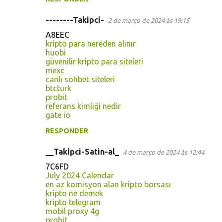
--------Takipci-
2 de março de 2024 às 19:15
A8EEC
kripto para nereden alınır
huobi
güvenilir kripto para siteleri
mexc
canlı sohbet siteleri
btcturk
probit
referans kimliği nedir
gate io
RESPONDER
__Takipci-Satin-al_
4 de março de 2024 às 12:44
7C6FD
July 2024 Calendar
en az komisyon alan kripto borsası
kripto ne demek
kripto telegram
mobil proxy 4g
probit