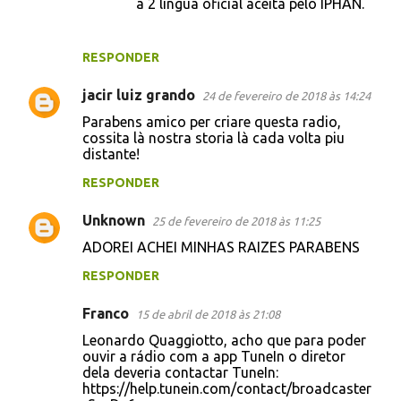
a 2 lingua oficial aceita pelo IPHAN.
RESPONDER
jacir luiz grando
24 de fevereiro de 2018 às 14:24
Parabens amico per criare questa radio,
cossita là nostra storia là cada volta piu
distante!
RESPONDER
Unknown
25 de fevereiro de 2018 às 11:25
ADOREI ACHEI MINHAS RAIZES PARABENS
RESPONDER
Franco
15 de abril de 2018 às 21:08
Leonardo Quaggiotto, acho que para poder
ouvir a rádio com a app TuneIn o diretor
dela deveria contactar TuneIn:
https://help.tunein.com/contact/broadcaster