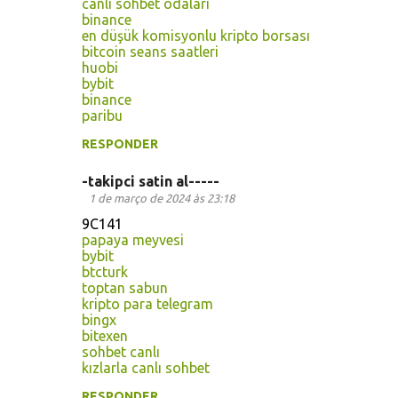
canlı sohbet odaları
binance
en düşük komisyonlu kripto borsası
bitcoin seans saatleri
huobi
bybit
binance
paribu
RESPONDER
-takipci satin al-----
1 de março de 2024 às 23:18
9C141
papaya meyvesi
bybit
btcturk
toptan sabun
kripto para telegram
bingx
bitexen
sohbet canlı
kızlarla canlı sohbet
RESPONDER