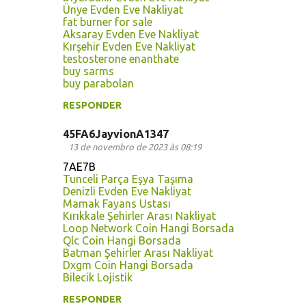
Ünye Evden Eve Nakliyat
fat burner for sale
Aksaray Evden Eve Nakliyat
Kırşehir Evden Eve Nakliyat
testosterone enanthate
buy sarms
buy parabolan
RESPONDER
45FA6JayvionA1347
13 de novembro de 2023 às 08:19
7AE7B
Tunceli Parça Eşya Taşıma
Denizli Evden Eve Nakliyat
Mamak Fayans Ustası
Kırıkkale Şehirler Arası Nakliyat
Loop Network Coin Hangi Borsada
Qlc Coin Hangi Borsada
Batman Şehirler Arası Nakliyat
Dxgm Coin Hangi Borsada
Bilecik Lojistik
RESPONDER