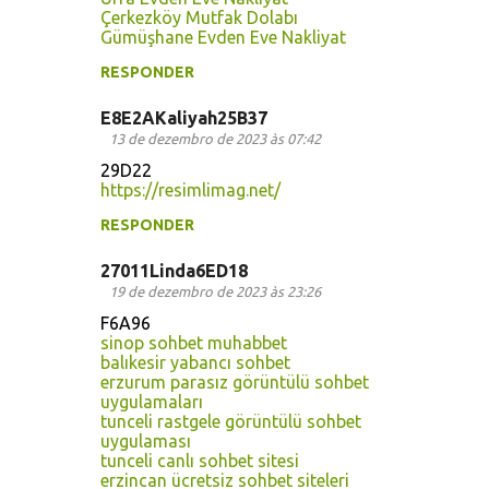
Çerkezköy Mutfak Dolabı
Gümüşhane Evden Eve Nakliyat
RESPONDER
E8E2AKaliyah25B37
13 de dezembro de 2023 às 07:42
29D22
https://resimlimag.net/
RESPONDER
27011Linda6ED18
19 de dezembro de 2023 às 23:26
F6A96
sinop sohbet muhabbet
balıkesir yabancı sohbet
erzurum parasız görüntülü sohbet
uygulamaları
tunceli rastgele görüntülü sohbet
uygulaması
tunceli canlı sohbet sitesi
erzincan ücretsiz sohbet siteleri