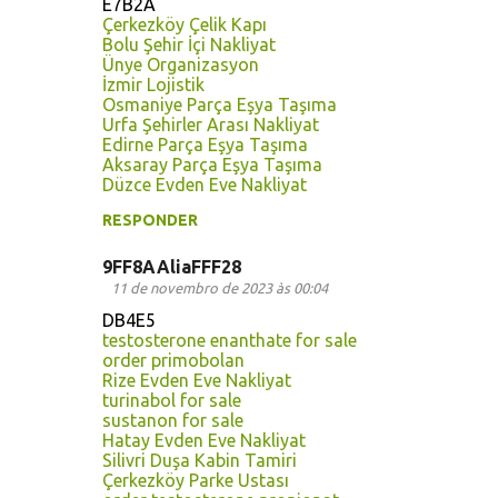
E7B2A
Çerkezköy Çelik Kapı
Bolu Şehir İçi Nakliyat
Ünye Organizasyon
İzmir Lojistik
Osmaniye Parça Eşya Taşıma
Urfa Şehirler Arası Nakliyat
Edirne Parça Eşya Taşıma
Aksaray Parça Eşya Taşıma
Düzce Evden Eve Nakliyat
RESPONDER
9FF8AAliaFFF28
11 de novembro de 2023 às 00:04
DB4E5
testosterone enanthate for sale
order primobolan
Rize Evden Eve Nakliyat
turinabol for sale
sustanon for sale
Hatay Evden Eve Nakliyat
Silivri Duşa Kabin Tamiri
Çerkezköy Parke Ustası