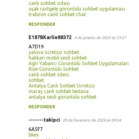
canlı sohbet odası
uşak rastgele görüntülü sohbet uygulaması
trabzon canli sohbet chat
RESPONDER
E187BKarlie88372
4 de janeiro de 2024 às 23:57
A7D19
yalova ücretsiz sohbet
hakkari mobil sesli sohbet
Ağrı Yabancı Görüntülü Sohbet Uygulamaları
Rize Görüntülü Sohbet
canlı sohbet sitesi
sohbet
Antalya Canlı Sohbet Ücretsiz
maraş canli sohbet bedava
antalya sesli görüntülü sohbet
RESPONDER
-------takipci
20 de fevereiro de 2024 às 09:54
6A5F7
bkex