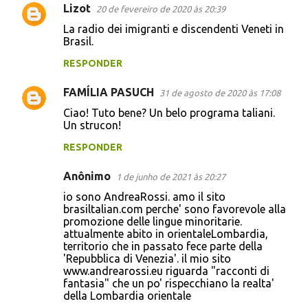
Lizot
20 de fevereiro de 2020 às 20:39
La radio dei imigranti e discendenti Veneti in
Brasil.
RESPONDER
FAMÍLIA PASUCH
31 de agosto de 2020 às 17:08
Ciao! Tuto bene? Un belo programa taliani.
Un strucon!
RESPONDER
Anônimo
1 de junho de 2021 às 20:27
io sono AndreaRossi. amo il sito
brasiltalian.com perche' sono favorevole alla
promozione delle lingue minoritarie.
attualmente abito in orientaleLombardia,
territorio che in passato fece parte della
'Repubblica di Venezia'. il mio sito
www.andrearossi.eu riguarda "racconti di
fantasia" che un po' rispecchiano la realta'
della Lombardia orientale