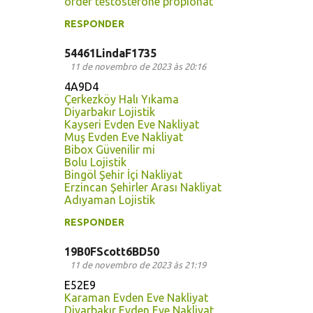
order testosterone propionat
RESPONDER
54461LindaF1735
11 de novembro de 2023 às 20:16
4A9D4
Çerkezköy Halı Yıkama
Diyarbakır Lojistik
Kayseri Evden Eve Nakliyat
Muş Evden Eve Nakliyat
Bibox Güvenilir mi
Bolu Lojistik
Bingöl Şehir İçi Nakliyat
Erzincan Şehirler Arası Nakliyat
Adıyaman Lojistik
RESPONDER
19B0FScott6BD50
11 de novembro de 2023 às 21:19
E52E9
Karaman Evden Eve Nakliyat
Diyarbakır Evden Eve Nakliyat