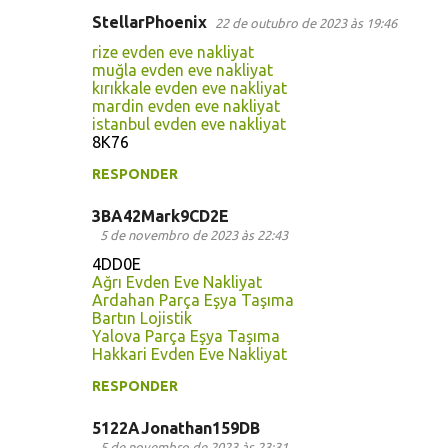
StellarPhoenix
22 de outubro de 2023 às 19:46
rize evden eve nakliyat
muğla evden eve nakliyat
kırıkkale evden eve nakliyat
mardin evden eve nakliyat
istanbul evden eve nakliyat
8K76
RESPONDER
3BA42Mark9CD2E
5 de novembro de 2023 às 22:43
4DD0E
Ağrı Evden Eve Nakliyat
Ardahan Parça Eşya Taşıma
Bartın Lojistik
Yalova Parça Eşya Taşıma
Hakkari Evden Eve Nakliyat
RESPONDER
5122AJonathan159DB
5 de novembro de 2023 às 23:31