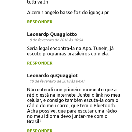
tutti valtri
m
e
Alcemir angelo basse foz do iguaçu pr
n
RESPONDER
t
Leonardp Quaggiotto
á
8 de fevereiro de 2018 às 10:54
r
Seria legal encontra-la na App. TuneIn, já
i
escuto programas brasileiros com ela.
o
RESPONDER
s
Leonardo quQuaggiot
10 de fevereiro de 2018 às 04:47
Não entendi non primeiro momento que a
rádio está na internete. Juntei o link no meu
celular, e consigo também escuta-la com o
rádio do meu carro, que tem o Bluetooth.
Acha possível que para escutar uma rádio
no meu idioma devo juntar-me com o
Brasil?
RESPONDER