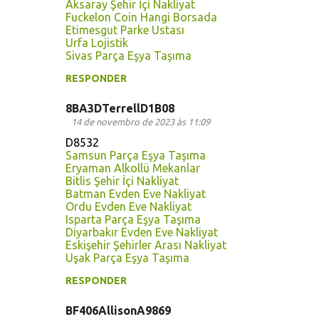
Aksaray Şehir İçi Nakliyat
Fuckelon Coin Hangi Borsada
Etimesgut Parke Ustası
Urfa Lojistik
Sivas Parça Eşya Taşıma
RESPONDER
8BA3DTerrellD1B08
14 de novembro de 2023 às 11:09
D8532
Samsun Parça Eşya Taşıma
Eryaman Alkollü Mekanlar
Bitlis Şehir İçi Nakliyat
Batman Evden Eve Nakliyat
Ordu Evden Eve Nakliyat
Isparta Parça Eşya Taşıma
Diyarbakır Evden Eve Nakliyat
Eskişehir Şehirler Arası Nakliyat
Uşak Parça Eşya Taşıma
RESPONDER
BF406AllisonA9869