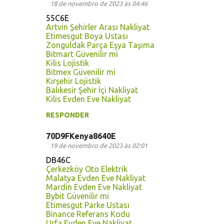
18 de novembro de 2023 às 04:46
55C6E
Artvin Şehirler Arası Nakliyat
Etimesgut Boya Ustası
Zonguldak Parça Eşya Taşıma
Bitmart Güvenilir mi
Kilis Lojistik
Bitmex Güvenilir mi
Kırşehir Lojistik
Balıkesir Şehir İçi Nakliyat
Kilis Evden Eve Nakliyat
RESPONDER
70D9FKenya8640E
19 de novembro de 2023 às 02:01
DB46C
Çerkezköy Oto Elektrik
Malatya Evden Eve Nakliyat
Mardin Evden Eve Nakliyat
Bybit Güvenilir mi
Etimesgut Parke Ustası
Binance Referans Kodu
Urfa Evden Eve Nakliyat