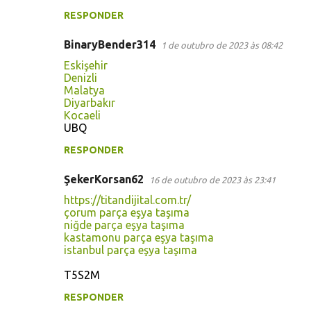
RESPONDER
BinaryBender314
1 de outubro de 2023 às 08:42
Eskişehir
Denizli
Malatya
Diyarbakır
Kocaeli
UBQ
RESPONDER
ŞekerKorsan62
16 de outubro de 2023 às 23:41
https://titandijital.com.tr/
çorum parça eşya taşıma
niğde parça eşya taşıma
kastamonu parça eşya taşıma
istanbul parça eşya taşıma
T5S2M
RESPONDER