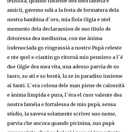
felissità, quando insieme dea mea faméia e
amicii, gavemo ndà a la festa de formatura dela
nostra bambina d`oro, mia fiola Gigia e ntel
momento dela declarassion de suo tìtulo de
dotoressa dea medissina, con me ànima
indenociada go ringrassià a nostro Pupà celeste
e nte quel s-ciantin go ritornà mio pensiero a l`é
due Gigie dea mea vita, una adesso parvia de so
laoro, so ati e so bontà, la ze in paradiso insieme
ai Santi. L`era colona dele man piene de calossità
e ànima lìmpida e pura, l`éra el cuor valente dea
nostra faméia e fortalessa de mio pupà, sensa
stùdio, la saveva solamente scriver suo nome,
parvia che ancora quando picinina, suo pupà