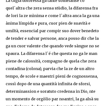
La Gigia dotoressa ga tante someianse co
quel`altra che zera sensa stùdio, la difarensa fra
de lori la ze mìnima e come l`altra anca la ga una
ànima límpida e pura, cuor pien de suavità e
umiltà, essencial par compir suo dover benedeto
de tender e salvar persone, anca posso dir che la
ga un cuor valente che quando vede sàngue no se
spaura. La difarensa l`é che questa no ga le man
piene de calossità, compagno de quela che zera
contadina (colona), parvia che la ze de un altro
tempo, de scole e maestri pieni de cognossensa,
cossì dopo de una quantità infinita de sforsi,
determinassion e soratuto credensa in Dio, nte
un momento de orgòlio par noantri, la ga alsà su