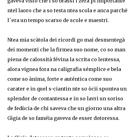
gaveva visto che i so bràssi i zera pi importante
ntel laoro che a so testa ntea scola e anca parchè
l`era un tempo scarso de scole e maestri.
Ntea mia scàtola dei ricordi go mai desmentegà
dei momenti che la firmea suo nome, co so man
piena de calossità févina la scrita co lentessa,
alora vignea fora na caligrafia sémplice e bela
come so ànima, forte e auténtica come suo
carater e in quel s-ciantin nte so òcii spontea un
splendor de contantessa e in so lavri un soriso
de fedùcia de chi saveva che un giorno una altra
Gìgia de so faméia gaveva de esser dotoressa.