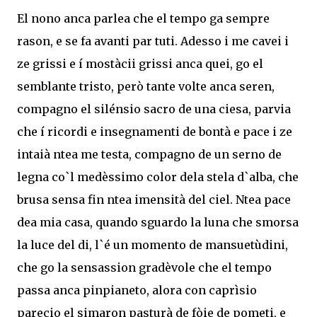
El nono anca parlea che el tempo ga sempre
rason, e se fa avanti par tuti. Adesso i me cavei i
ze grissi e í mostàcii grissi anca quei, go el
semblante tristo, però tante volte anca seren,
compagno el silénsio sacro de una ciesa, parvia
che í ricordi e insegnamenti de bontà e pace i ze
intaià ntea me testa, compagno de un serno de
legna co`l medèssimo color dela stela d`alba, che
brusa sensa fin ntea imensità del ciel. Ntea pace
dea mia casa, quando sguardo la luna che smorsa
la luce del di, l`é un momento de mansuetùdini,
che go la sensassion gradèvole che el tempo
passa anca pinpianeto, alora con caprìsio
parecio el simaron pasturà de fòie de pometi, e