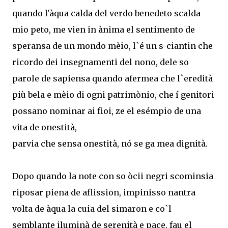
quando l'àqua calda del verdo benedeto scalda
mio peto, me vien in ànima el sentimento de
speransa de un mondo mèio, l`é un s-ciantin che
ricordo dei insegnamenti del nono, dele so
parole de sapiensa quando afermea che l`eredità
più bela e mèio di ogni patrimònio, che í genitori
possano nominar ai fioi, ze el esémpio de una
vita de onestità,
parvia che sensa onestità, nó se ga mea dignità.
Dopo quando la note con so òcii negri scominsia
riposar piena de aflission, impinisso nantra
volta de àqua la cuia del simaron e co`l
semblante iluminà de serenità e pace, fau el