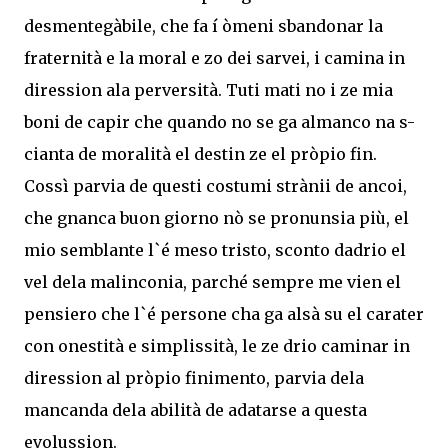
desmentegàbile, che fa í òmeni sbandonar la
fraternità e la moral e zo dei sarvei, i camina in
diression ala perversità. Tuti mati no i ze mia
boni de capir che quando no se ga almanco na s-
cianta de moralità el destin ze el pròpio fin.
Cossì parvia de questi costumi strànii de ancoi,
che gnanca buon giorno nò se pronunsia più, el
mio semblante l`é meso tristo, sconto dadrio el
vel dela malinconia, parché sempre me vien el
pensiero che l`é persone cha ga alsà su el carater
con onestità e simplissità, le ze drio caminar in
diression al pròpio finimento, parvia dela
mancanda dela abilità de adatarse a questa
evolussion.