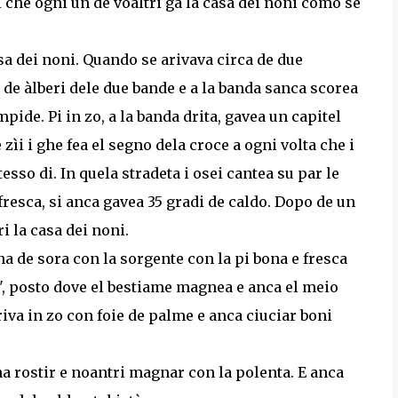
 che ogni un de voaltri ga la casa dei noni como se
a dei noni. Quando se arivava circa de due
de àlberi dele due bande e a la banda sanca scorea
pide. Pi in zo, a la banda drita, gavea un capitel
zìi i ghe fea el segno dela croce a ogni volta che i
sso di. In quela stradeta i osei cantea su par le
fresca, si anca gavea 35 gradi de caldo. Dopo de un
ri la casa dei noni.
a de sora con la sorgente con la pi bona e fresca
", posto dove el bestiame magnea e anca el meio
iva in zo con foie de palme e anca ciuciar boni
na rostir e noantri magnar con la polenta. E anca