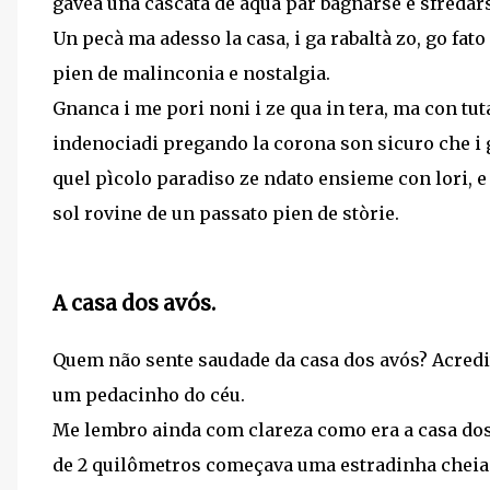
gavea una cascata de àqua par bagnarse e sfredarse
Un pecà ma adesso la casa, i ga rabaltà zo, go fato
pien de malinconia e nostalgia.
Gnanca i me pori noni i ze qua in tera, ma con tut
indenociadi pregando la corona son sicuro che i g
quel pìcolo paradiso ze ndato ensieme con lori, e 
sol rovine de un passato pien de stòrie.
A casa dos avós.
Quem não sente saudade da casa dos avós? Acredi
um pedacinho do céu.
Me lembro ainda com clareza como era a casa dos
de 2 quilômetros começava uma estradinha cheia 