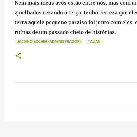
Nem mais meus avós estão entre nós, mas com uma 
ajoelhados rezando o terço, tenho certeza que el
terra aquele pequeno paraíso foi junto com eles, e
ruínas de um passado cheio de histórias.
JACIANO ECCHER (ADMINISTRADOR)
TALIAN
C
o
m
e
n
t