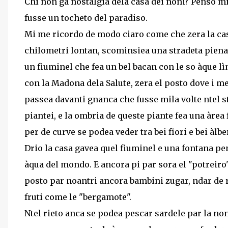
Chi non ga nostalgia dela casa dei noni? Penso mi
fusse un tocheto del paradiso.
Mi me ricordo de modo ciaro come che zera la cas
chilometri lontan, scominsiea una stradeta piena 
un fiuminel che fea un bel bacan con le so àque lìm
con la Madona dela Salute, zera el posto dove i me 
passea davanti gnanca che fusse mila volte ntel ste
piantei, e la ombria de queste piante fea una àrea 
per de curve se podea veder tra bei fiori e bei àlbe
Drio la casa gavea quel fiuminel e una fontana pen
àqua del mondo. E ancora pi par sora el "potreiro
posto par noantri ancora bambini zugar, ndar de r
fruti come le "bergamote".
Ntel rieto anca se podea pescar sardele par la no