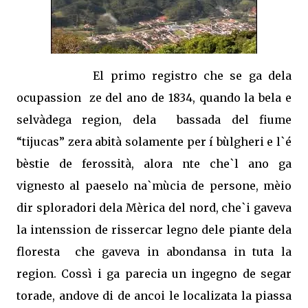
El primo registro che se ga dela
ocupassion
ze del ano de 1834, quando la bela e
selvàdega region, dela
bassada del fiume
“tijucas” zera abità solamente per í bùlgheri e l`é
bèstie de ferossità, alora nte che`l ano ga
vignesto al paeselo na`mùcia de persone, mèio
dir sploradori dela Mèrica del nord, che`i gaveva
la intenssion de rissercar legno dele piante dela
floresta
che gaveva in abondansa in tuta la
region. Cossì i ga parecia un ingegno de segar
torade, andove di de ancoi le localizata la piassa