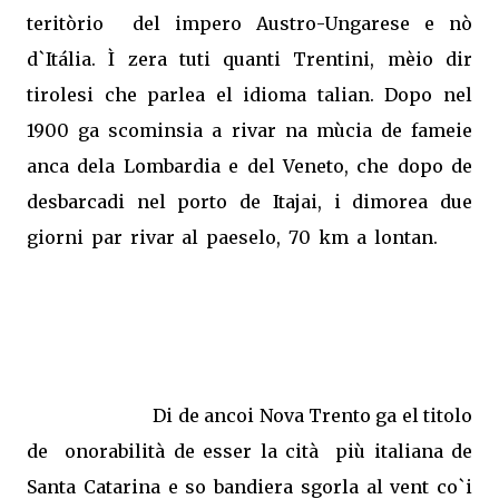
teritòrio
del impero Austro-Ungarese e nò
d`Itália. Ì zera tuti quanti Trentini, mèio dir
tirolesi che parlea el idioma talian. Dopo nel
1900 ga scominsia a rivar na mùcia de fameie
anca dela Lombardia e del Veneto, che dopo de
desbarcadi nel porto de Itajai, i dimorea due
giorni par rivar al paeselo, 70 km a lontan.
Di de ancoi Nova Trento ga el titolo
de
onorabilità de esser la cità
più italiana de
Santa Catarina e so bandiera sgorla al vent co`i