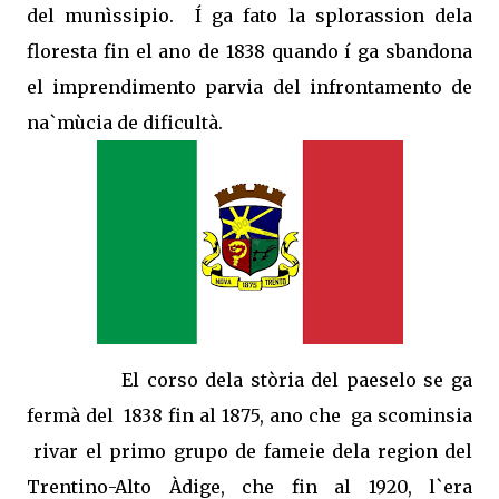
del munìssipio.
Í ga fato la splorassion dela
floresta fin el ano de 1838 quando í ga sbandona
el imprendimento parvia del infrontamento de
na`mùcia de dificultà.
El corso dela stòria del paeselo se ga
fermà del
1838 fin al 1875, ano che
ga scominsia
rivar el primo grupo de fameie dela region del
Trentino-Alto Àdige, che fin al 1920, l`era