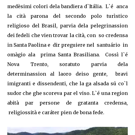
medèsimi colori dela bandiera d`Itália.
L`é
anca
la cità parona del secondo polo turìstico
religioso del Brasil, parvia dela pelegrinassion
dei fedeli che vien trovar la cità, con
so credensa
in Santa Paolina e
dir preguiere nel
santuário
in
omàgio ala
prima Santa Brasiliana.
Cossì l`é
Nova Trento, soratuto parvia dela
determinassion al laoro deiso gente,
bravi
imigranti e dissendenti, che la ga alsada sú co`l
sudor che ghe scoreva par el viso. L`é una region
abità par persone de gratanta credensa,
religiossità e caráter pien de bona fede.