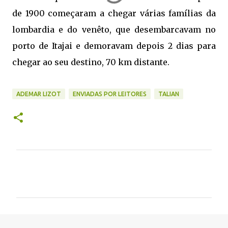
de 1900 começaram a chegar várias famílias da
lombardia e do venêto, que desembarcavam no
porto de Itajai e demoravam depois 2 dias para
chegar ao seu destino, 70 km distante.
ADEMAR LIZOT
ENVIADAS POR LEITORES
TALIAN
C
o
m
e
n