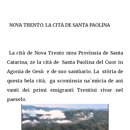
NOVA TRENTO. LA CITÀ DE SANTA PAOLINA
La cità de Nova Trento ntea Provìnsia de Santa
Catarina, ze la cità de
Santa Paolina del Cuor in
Agonia de Gesù
e de suo santùario. La
stòria de
questa bela cità,
ga scomìnsia na`mùcia de ani
vanti dei primi emigranti Trentini rivar nel
paeselo.