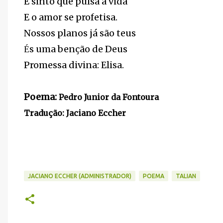
E sinto que pulsa a vida
E o amor se profetisa.
Nossos planos já são teus
s uma benção de Deus
É
Promessa divina: Elisa.
Poema:
Pedro Junior da Fontoura
Tradução: Jaciano Eccher
JACIANO ECCHER (ADMINISTRADOR)
POEMA
TALIAN