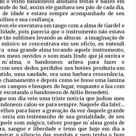
m o velho bandoneon animava festas e bailes em
ande do Sul, assim ele ganhava seu pão de cada dia,
s de idade e estava sempre acompanhado de seu
olhos e sua confiança.
eon ele executava um tango com a alma de Gardel e
elidade, pois parecia que o instrumento não estava
e tão sublimes levando as alturas
a imaginação de
músico se concentrava em seu oficio, eu entendi
ra
uma grande alma tocando aquele instrumento,
aos meus ouvidos o som mais lindo que já ouvira e
 m`alma, o bandoneon arfava para fazer o
com seus dedos perdidos nos botões produzia um
ntido, uma saudade, ora uma barbara ressonância,
mo chamamento e depois como se fosse uma lamina
e os campos e bosques do lugar, enquanto a lua com
r escutando o bandoneon de Atilio Benedetti.
ue um dia veio uma triste noticia que judiou meu
andoneon calou-se para sempre. Naquele dia falei:...
elhos para fazer a gravação da voz daquele grande
 seria um testemunho de sua genialidade, de seu
quele som màgico, talvez porque m`alma gosta de
rra, sangue e liberdade e temo que hoje em dia a
admirar o silencio das manhãs e nem tenha o bom