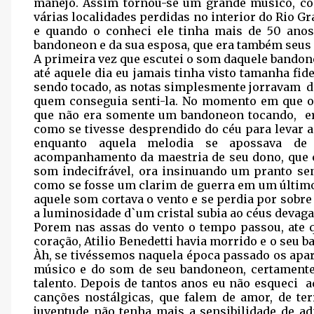
manejo. Assim tornou-se um grande músico, co
várias localidades perdidas no interior do Rio Gr
e quando o conheci ele tinha mais de 50 ano
bandoneon e da sua esposa, que era também seus 
A primeira vez que escutei o som daquele bandon
até aquele dia eu jamais tinha visto tamanha fid
sendo tocado, as notas simplesmente jorravam
d
quem conseguia senti-la. No momento em que o 
que não era somente um bandoneon tocando,
e
como se tivesse desprendido do céu para levar 
enquanto aquela melodia se apossava de
acompanhamento da maestria de seu dono, que 
som indecifrável, ora insinuando um pranto se
como se fosse um clarim de guerra em um últi
aquele som cortava o vento e se perdia por sobr
a luminosidade d`um cristal subia ao céus devaga
Porem nas assas do vento o tempo passou, ate q
coração, Atilio Benedetti havia morrido e o seu b
Àh, se tivéssemos naquela época passado os apar
músico e do som de seu bandoneon, certamente
talento. Depois de tantos anos eu não esqueci
a
canções nostálgicas, que falem de amor, de te
juventude não tenha mais a sensibilidade de 