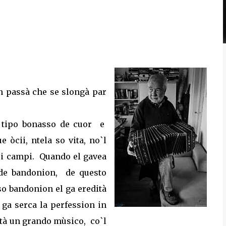
 passà che se slongà par
tipo bonasso de cuor
e
 òcii, ntela so vita, no`l
ei campi.
Quando el gavea
 de bandonion,
de questo
 so bandonion el ga eredità
 ga serca la perfession in
ntà un grando mùsico,
co`l