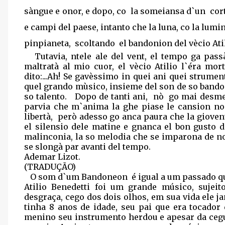
sàngue e onor, e dopo, co
la someiansa d`un
cor
e campi del paese, intanto che la luna, co la lumi
pinpianeta,
scoltando
el bandonion del vècio Ati
Tutavia, ntele ale del vent, el tempo ga pas
maltratà al mio cuor, el vècio Atilio l`éra m
dito:...Ah! Se gavèssimo in quei ani quei strumen
quel grando mùsico, insieme del son de so bandon
so talento.
Dopo de tanti ani,
nò
go mai desmen
parvia che m`anima la ghe piase le cansion nos
libertà,
però adesso go anca paura che la giovent
el silensio dele matine e gnanca el bon gusto 
malinconia, la so melodia che se imparona de n
se slongà par avanti del tempo.
Ademar Lizot.
(TRADUÇÃO)
O som d`um Bandoneon
é igual a um passado q
Atilio Benedetti foi um grande músico, suje
desgraça, cego dos dois olhos, em sua vida ele j
tinha 8 anos de idade, seu pai que era tocado
menino seu instrumento herdou e apesar da cegu