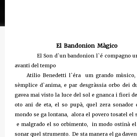
El
Bandonion
Màgico
El Son d`un bandonion l`é compagno un
avanti del tempo
Atilio Benedetti l`éra
um grando mùsico, 
sèmplice d`anima, e par desgràssia orbo dei due
gavea mai visto la luce del sol e gnanca i fiori d
oto ani de eta, el so pupà, quel zera sonador
mondo se ga lontana,
alora el povero tosatel el
e malgrado el so orbimento,
in modo ostinà el
sonar quel strumento.
De sta manera el ga dave