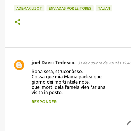
ADEMAR LIZOT
ENVIADAS POR LEITORES
TALIAN
joel Daeri Tedesco.
31 de outubro de 2019 às 19:46
C
Bona sera, struconàsso.
o
Cossa que mia Mama paelea que,
giorno dei morti ntela note,
m
quei morti dela fameia vien far una
e
visita in posto.
n
RESPONDER
t
á
r