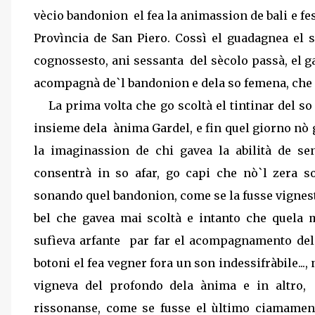
vècio bandonion
el fea la animassion de bali e fe
Provìncia de San Piero. Cossì el guadagnea el
cognossesto, ani sessanta
del sècolo passà, el g
acompagnà de`l bandonion e dela so femena, che la 
La prima volta che go scoltà el tintinar del s
insieme dela
ànima Gardel, e fin quel giorno nò 
la imaginassion de chi gavea la abilità de s
consentrà in so afar, go capi che nò`l zera 
sonando quel bandonion, come se la fusse vignesta
bel che gavea mai scoltà e intanto che quela
sufìeva arfante
par far el acompagnamento dela
botoni el fea vegner fora un son indessifràbile.
vigneva del profondo dela ànima e in altro,
rissonanse, come se fusse el ùltimo ciamamen