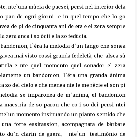
ste, nte`una mùcia de paesei, persi nel interior dela
 so pan de ogni giorni
e in quel tempo che lo go
avea de pi de cinquanta ani de eta e el zera sempre
zera anca i so òcii e la so fedùcia.
o bandonion, l`éra la melodia d`un tango che sonea
gavea mai visto cossì granda fedeletà, che
alsea sù
entirla e nte quel momento quel sonador el zera
solamente un bandonion, l`éra una granda ànima
 zo del cielo e che menea nte le me rècie el son pi
 melodia se imparonea de m`anima, el bandonion
 maestria de so paron che co i so dei persi ntei
.., nte`un momento insinuando un pianto sentido che
una forte essitassion, acompagnata de bàrbare
to du`n clarin de guera,
nte`un
testimònio de