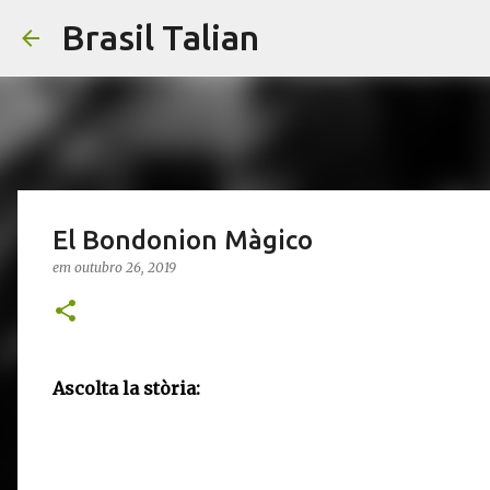
Brasil Talian
El Bondonion Màgico
em
outubro 26, 2019
Ascolta la stòria: