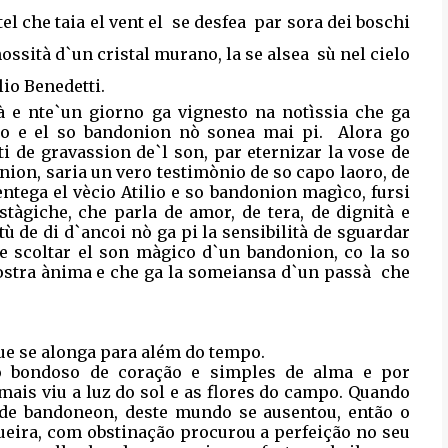
tel che taia el vent el
se desfea
par sora dei boschi
nossità d`un cristal murano, la se alsea
sù nel cielo
lio Benedetti.
sà e nte`un giorno ga vignesto na notìssia che ga
orto e el so bandonion nò sonea mai pi.
Alora go
ti de gravassion de`l son, par eternizar la vose de
ion, saria un vero testimònio de so capo laoro, de
tega el vècio Atilio e so bandonion magìco, fursi
tàgiche, che parla de amor, de tera, de dignità e
ù de di d`ancoi nò ga pi la sensibilità de sguardar
de scoltar el son màgico d`un bandonion, co la so
ostra ànima e che ga la someiansa d`un passà
che
ue se alonga para além do tempo.
ito bondoso de coração e simples de alma e por
amais viu a luz do sol e as flores do campo. Quando
r de bandoneon, deste mundo se ausentou, então o
eira, com obstinação procurou a perfeição no seu