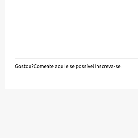
i
o
s
Gostou?Comente aqui e se possível inscreva-se.
P
o
s
t
a
r
u
m
c
o
m
e
n