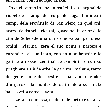
em Talian com tradução anexa)
In quel tempo in che i mostàcii i zera segnal de
rispeto e i lampi dei colpi de daga iluminea i
campi dela Provìnsia de San Piero, in quei ani
scarsi de dotori e ricursi,
gavea nel interior dela
cità de Soledade una dona che valea
par diese
omini,
Pierina
zera el suo nome e partera e
curandera el suo laoro, con so man benedete la
ga iutà a nasser centinai de bambini
e con so
preghiere e sià de erbe, la ga curà
malatie, tanto
de gente come de
bèstie
e par andar tender
d`urgensa,
la montea de selin ntela so
mula
baia,
svelta come el vent.
La zera na donassa, co de pi de metro e setanta