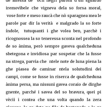
de altessa de
òcii negri paroni d`un sguardo
iremovìbele che vigneva dela so forsa moral,
vose forte e meso raucà che nò sparagnea mea le
parole par dir la verità
e malgrado la so forte
índole,
tutuquanti i ghe volea ben, parchè i
ricognossea la so teneressa sconta nel profondo
de so ànima, però sempre gaveva qualcheduna
sbetegona e invidiosa par sospetar che la fusse
na strega, parvia che
ntele note de luna piena la
ghe piasea de caminar ntela solutudini dei
campi, come se fusse in riserca de qualcheduna
ànima persa, ma nissuni gavea coraio de dirghe
gnente, parché i savea del so bravura, quei pi
vècii i contea che una volta quando la zera