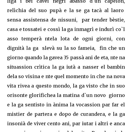
liga i bei cavei negri abasso d`un capelon,
relìchia del suo pupà e la se ga tacà al laoro
sensa assistensa de nissuni,
par tender bèstie,
casa e tossatei e cossì la ga inmagrì e indurì co`l
asso temperà ntela lota de ogni giorni, con
dignità la ga
slevà su la so fameia,
fin che un
giorno quando la gavea 35 passà ani de eta, nte na
situassion crìtica la ga iutà a nasser el bambin
dela so visina e nte quel momento in che na nova
vita rivea a questo mondo, la ga visto che in suo
orisonte glorifichea la matina d`un novo
giorno
e la ga sentisto in ànima la vocassion par far el
mistier de partera e dopo de curandera, e la ga
insonià de viver cento ani, par iutar i altri e anca