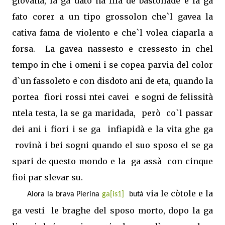
gìovana, la ga dato na fila de bastonade e la ga
fato corer a un tipo grossolon che`l gavea la
cativa fama de violento e che`l volea ciaparla a
forsa.
La gavea nassesto e cressesto in chel
tempo in che i omeni i se copea parvia del color
d`un fassoleto e con disdoto ani de eta, quando la
portea
fiori rossi ntei cavei
e sogni de felissità
ntela testa, la se ga maridada,
però
co`l passar
dei ani i fiori i se ga
infiapidà e la vita ghe ga
rovinà i bei sogni quando el suo sposo el se ga
spari de questo mondo e la
ga assà
con cinque
fioi par slevar su.
via le còtole e la
Alora la brava Pierina
ga
[is1]
butà
ga vesti
le braghe del sposo morto, dopo la ga