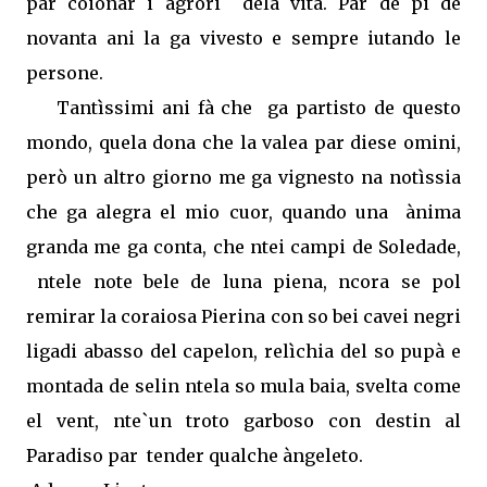
par coionar i agrori
dela vita. Par de pi de
novanta ani la ga vivesto e sempre iutando le
persone.
Tantìssimi ani fà che
ga partisto de questo
mondo, quela dona che la valea par diese omini,
però un altro giorno me ga vignesto na notìssia
che ga alegra el mio cuor, quando una
ànima
granda me ga conta, che ntei campi de Soledade,
ntele note bele de luna piena, ncora se pol
remirar la coraiosa Pierina con so bei cavei negri
ligadi abasso del capelon, relìchia del so pupà e
montada de selin ntela so mula baia, svelta come
el vent, nte`un troto garboso con destin al
Paradiso par
tender qualche àngeleto.