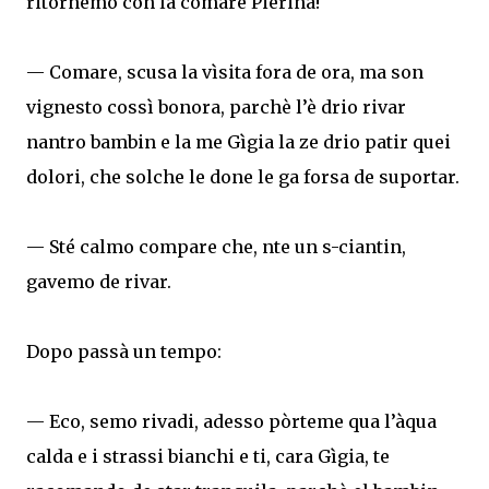
ritornemo con la comare Pierina!
— Comare, scusa la vìsita fora de ora, ma son
vignesto cossì bonora, parchè l’è drio rivar
nantro bambin e la me Gìgia la ze drio patir quei
dolori, che solche le done le ga forsa de suportar.
— Sté calmo compare che, nte un s-ciantin,
gavemo de rivar.
Dopo passà un tempo:
— Eco, semo rivadi, adesso pòrteme qua l’àqua
calda e i strassi bianchi e ti, cara Gìgia, te