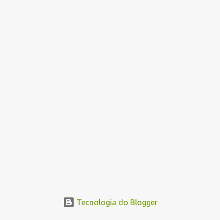
o
s
Tecnologia do Blogger