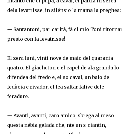
Intanto che el pupà, a caval, el partia in serca
dela levatrisse, in silénsio la mama la preghea:
— Santantoni, par carità, fà el mio Toni ritornar
presto con la levatrisse!
El zera luni, vinti nove de maio del quaranta
quatro. El giacheton e el capel de ala granda lo
difendea del fredo e, el so caval, un baio de
fedùcia e rivador, el fea saltar falive dele
feradure.
— Avanti, avanti, caro amico, sbrega al meso
questa nébia gelada che, nte un s-ciantin,