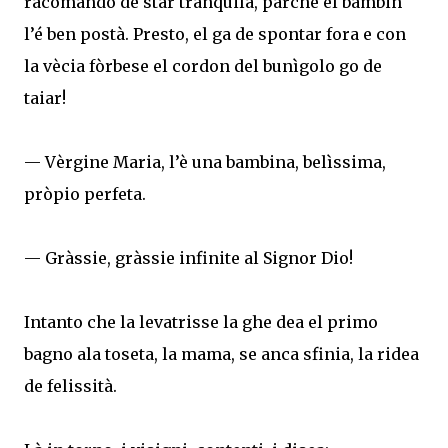
racomando de star tranquila, parchè el bambin
l’é ben postà. Presto, el ga de spontar fora e con
la vècia fòrbese el cordon del bunìgolo go de
taiar!
— Vèrgine Maria, l’è una bambina, belìssima,
pròpio perfeta.
— Gràssie, gràssie infinite al Signor Dio!
Intanto che la levatrisse la ghe dea el primo
bagno ala toseta, la mama, se anca sfinia, la ridea
de felissità.