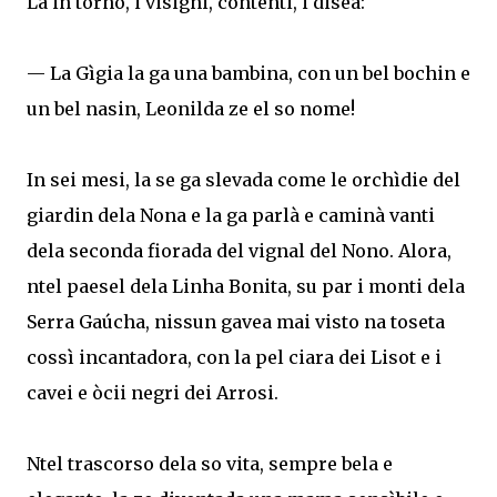
Là in torno, i visigni, contenti, i disea:
— La Gìgia la ga una bambina, con un bel bochin e
un bel nasin, Leonilda ze el so nome!
In sei mesi, la se ga slevada come le orchìdie del
giardin dela Nona e la ga parlà e caminà vanti
dela seconda fiorada del vignal del Nono. Alora,
ntel paesel dela Linha Bonita, su par i monti dela
Serra Gaúcha, nissun gavea mai visto na toseta
cossì incantadora, con la pel ciara dei Lisot e i
cavei e òcii negri dei Arrosi.
Ntel trascorso dela so vita, sempre bela e