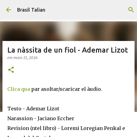
Pular para o conteúdo principal
Brasil Talian
La nàssita de un fiol - Ademar Lizot
em
maio 21, 2026
Clica qua
par asoltar/scaricar el àudio.
Testo - Ademar Lizot
Narassion - Jaciano Eccher
Revision (ntel libro) - Loremi Loregian Penkal e