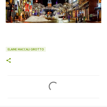
ELAINE MACCALI GIROTTO
C
o
m
e