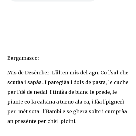
Bergamasco:
Mis de Desèmber: L'ülten mis del agn. Co l'sul che
scutàa i sapàa...I paregiàa i dols de pasta, le cuche
per l'dé de nedal. I tintàa de bianc le prede, le
piante co la calsina a turno ala ca, i fàa l'pignerì
per mèt sota l'Bambi e se ghera soltc i cumpràa
an presènte per chèi picini.