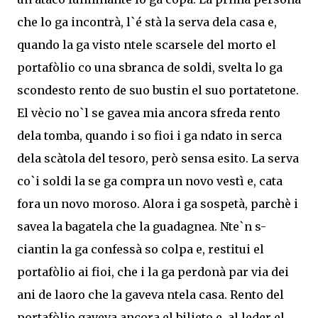
che lo ga incontrà, l`é stà la serva dela casa e,
quando la ga visto ntele scarsele del morto el
portafòlio co una sbranca de soldi, svelta lo ga
scondesto rento de suo bustin el suo portatetone.
El vècio no`l se gavea mia ancora sfreda rento
dela tomba, quando i so fioi i ga ndato in serca
dela scàtola del tesoro, però sensa esito. La serva
co`i soldi la se ga compra un novo vestì e, cata
fora un novo moroso. Alora i ga sospetà, parchè i
savea la bagatela che la guadagnea. Nte`n s-
ciantin la ga confessà so colpa e, restitui el
portafòlio ai fioi, che i la ga perdonà par via dei
ani de laoro che la gaveva ntela casa. Rento del
portafòlio gaveva ancora el bilieto e, al leder el