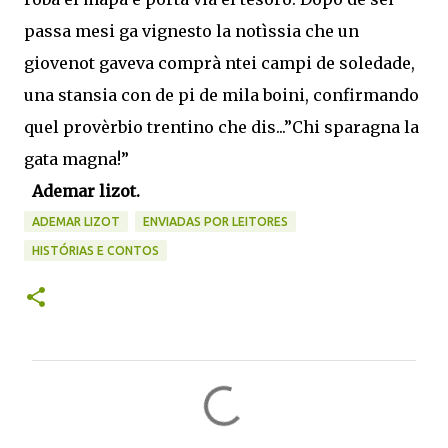
passa mesi ga vignesto la notìssia che un
giovenot gaveva comprà ntei campi de soledade,
una stansia con de pi de mila boini, confirmando
quel provèrbio trentino che dis...”Chi sparagna la
gata magna!”
Ademar lizot.
ADEMAR LIZOT
ENVIADAS POR LEITORES
HISTÓRIAS E CONTOS
C
o