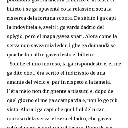
bilieto i se ga spaventà co la relassion sora la
risserca dela fortuna sconta. De sùbito i ga capi
la indovinela e, svelti i ga varda dadrio del
spègio, però el mapa gavea spari. Alora come la
serva non savea mia leder, i ghe ga domandà se
quachedun altro gavea lesto el bilieto.
-Solche el mio moroso, la ga rispondesto e, el me
ga dito che l`éra scrito el indirissio de una
amante del vècio e, par in rispeto a la fameia,
l`éra mèio non dir gnente a nissuni e, dopo de
quel giorno el me ga scampa via e, non lo go più
visto. Alora i ga capi che quel fiol de`n can,
moroso dela serva, el zera el ladro, che gavea
robà el mapa e porta via el tesoro. Dopo de sei