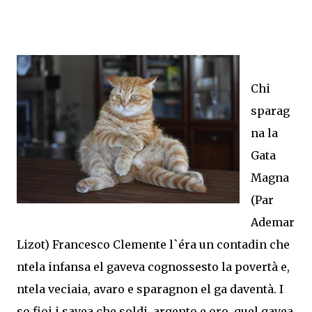
Chi
sparag
na la
Gata
Magna
(Par
Ademar
Lizot) Francesco Clemente l`éra un contadin che
ntela infansa el gaveva cognossesto la povertà e,
ntela veciaia, avaro e sparagnon el ga daventà. I
so fioi i savea che soldi, argento e oro, quel gavea