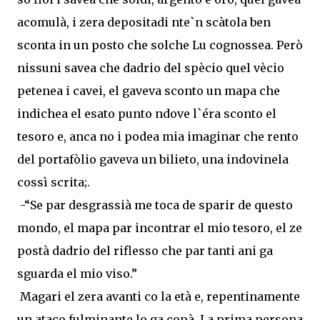
acomulà, i zera depositadi nte`n scàtola ben
sconta in un posto che solche Lu cognossea. Però
nissuni savea che dadrio del spècio quel vècio
petenea i cavei, el gaveva sconto un mapa che
indichea el esato punto ndove l`éra sconto el
tesoro e, anca no i podea mia imaginar che rento
del portafòlio gaveva un bilieto, una indovinela
cossì scrita;.
-“Se par desgrassià me toca de sparir de questo
mondo, el mapa par incontrar el mio tesoro, el ze
postà dadrio del riflesso che par tanti ani ga
sguarda el mio viso.”
Magari el zera avanti co la età e, repentinamente
un ataco fulminante lo ga copà. La prima persona