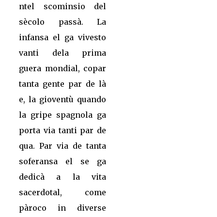
ntel scominsio del
sècolo passà. La
infansa el ga vivesto
vanti dela prima
guera mondial, copar
tanta gente par de là
e, la gioventù quando
la gripe spagnola ga
porta via tanti par de
qua. Par via de tanta
soferansa el se ga
dedicà a la vita
sacerdotal, come
pàroco in diverse