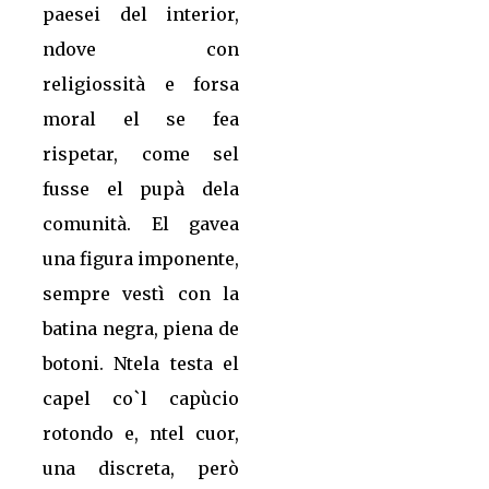
paesei del interior,
ndove con
religiossità e forsa
moral el se fea
rispetar, come sel
fusse el pupà dela
comunità. El gavea
una figura imponente,
sempre vestì con la
batina negra, piena de
botoni. Ntela testa el
capel co`l capùcio
rotondo e, ntel cuor,
una discreta, però