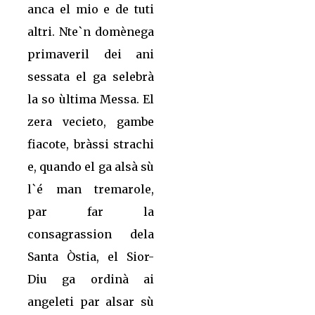
anca el mio e de tuti
altri. Nte`n domènega
primaveril dei ani
sessata el ga selebrà
la so ùltima Messa. El
zera vecieto, gambe
fiacote, bràssi strachi
e, quando el ga alsà sù
l`é man tremarole,
par far la
consagrassion dela
Santa Òstia, el Sior-
Diu ga ordinà ai
angeleti par alsar sù