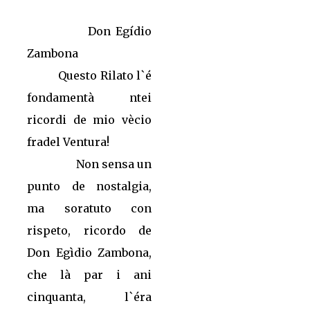
Don Egídio
Zambona
Questo Rilato l`é
fondamentà ntei
ricordi de mio vècio
fradel Ventura!
Non sensa un
punto de nostalgia,
ma soratuto con
rispeto, ricordo de
Don Egìdio Zambona,
che là par i ani
cinquanta, l`éra