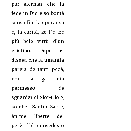
par afermar che la
fede in Dio e so bontà
sensa fin, la speransa
e, la carità, ze l`é trè
più bele virtù d`un
cristian. Dopo el
dissea che la umanità
parvia de tanti pecà,
non la ga mia
permesso de
sguardar el Sior-Dio e,
solche i Santi e Sante,
ànime liberte del
pecà, l`é consedesto