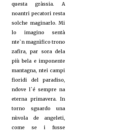
questa gràssia. A
noantri pecatori resta
solche maginarlo. Mi
lo imagino sentà
nte`n magnìfico trono
zafira, par sora dela
più bela e imponente
mantagna, ntei campi
fioridi del paradiso,
ndove l`é sempre na
eterna primavera. In
torno sguardo una
nùvola de angeleti,
come se i fusse