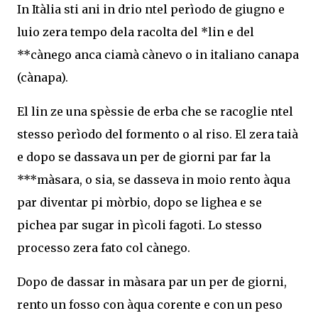
In Itàlia sti ani in drio ntel perìodo de giugno e
luio zera tempo dela racolta del *lin e del
**cànego anca ciamà cànevo o in italiano canapa
(cànapa).
El lin ze una spèssie de erba che se racoglie ntel
stesso perìodo del formento o al riso. El zera taià
e dopo se dassava un per de giorni par far la
***màsara, o sia, se dasseva in moio rento àqua
par diventar pi mòrbio, dopo se lighea e se
pichea par sugar in pìcoli fagoti. Lo stesso
processo zera fato col cànego.
Dopo de dassar in màsara par un per de giorni,
rento un fosso con àqua corente e con un peso