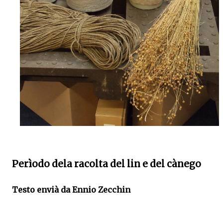
Perìodo dela racolta del lin e del cànego
Testo envià da Ennio Zecchin