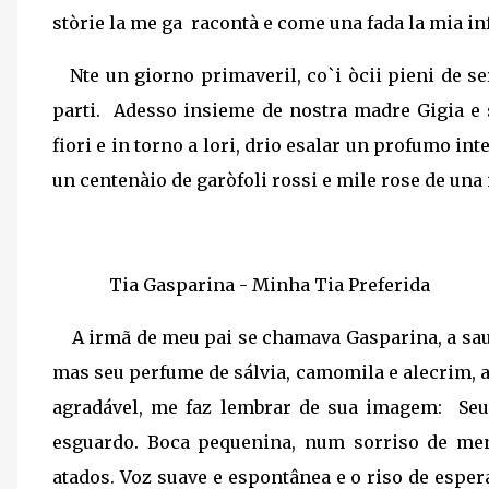
stòrie la me ga
racontà e come una fada la mia in
Nte un giorno primaveril, co`i òcii pieni de se
parti.
Adesso insieme de nostra madre Gigia e s
fiori e in torno a lori, drio esalar un profumo i
un centenàio de garòfoli rossi e mile rose de una
Tia Gasparina -
Minha Tia Preferida
A irmã de meu pai se chamava Gasparina, a sau
mas seu perfume de sálvia, camomila e alecrim, 
agradável, me faz lembrar de sua imagem:
Seu
esguardo. Boca pequenina, num sorriso de men
atados. Voz suave e espontânea e o riso de espe