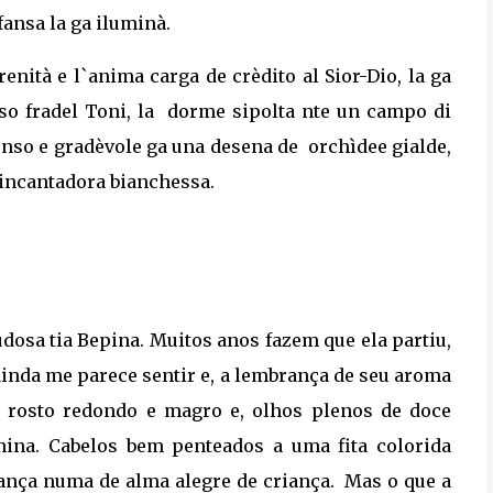
fansa la ga iluminà.
renità e l`anima carga de crèdito al Sior-Dio, la ga
o fradel Toni, la
dorme sipolta nte un campo di
ntenso e gradèvole ga una desena de
orchìdee gialde,
 incantadora bianchessa.
dosa tia Bepina. Muitos anos fazem que ela partiu,
ainda me parece sentir e, a lembrança de seu aroma
 rosto redondo e magro e, olhos plenos de doce
ina. Cabelos bem penteados a uma fita colorida
rança numa de alma alegre de criança.
Mas o que a