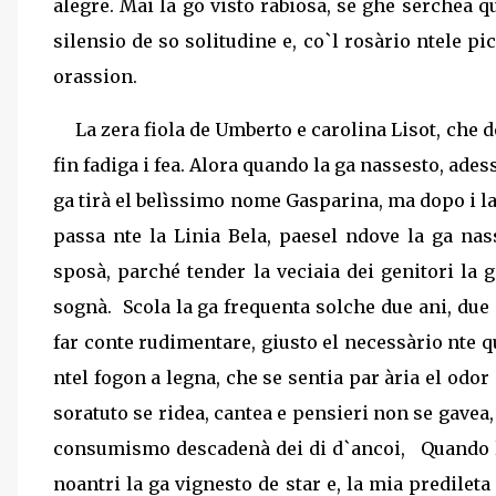
alegre. Mai la go visto rabiosa, se ghe serchea q
silensio de so solitudine e, co`l rosàrio ntele pi
orassion.
La zera fiola de Umberto e carolina Lisot, che d
fin fadiga i fea. Alora quando la ga nassesto, ade
ga tirà el belìssimo nome Gasparina, ma dopo i l
passa nte la Linia Bela, paesel ndove la ga nas
sposà, parché tender la veciaia dei genitori la 
sognà.
Scola la ga frequenta solche due ani, due
far conte rudimentare, giusto el necessàrio nte q
ntel fogon a legna, che se sentia par ària el odor
soratuto se ridea, cantea e pensieri non se gavea, 
consumismo descadenà dei di d`ancoi,
Quando l
noantri la ga vignesto de star e, la mia predileta 