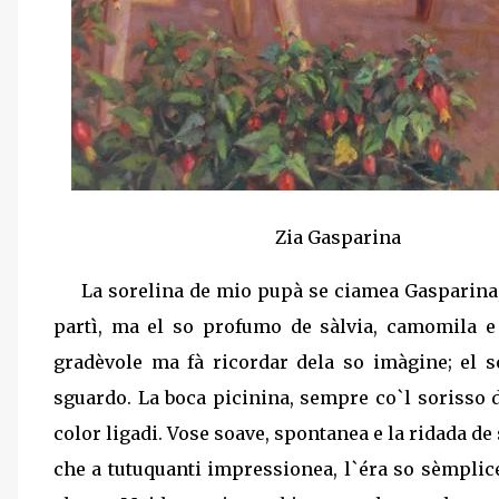
Zia Gasparina
La sorelina de mio pupà se ciamea Gasparina,
partì, ma el so profumo de sàlvia, camomila e
gradèvole ma fà ricordar dela so imàgine; el s
sguardo. La boca picinina, sempre co`l sorisso 
color ligadi. Vose soave, spontanea e la ridada d
che a tutuquanti impressionea, l`éra so sèmplice