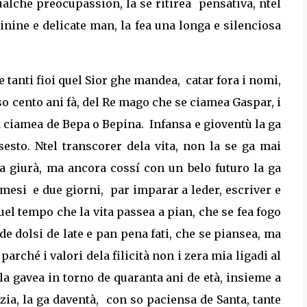
ualche preocupassion, la se ritirea
pensativa, ntel
cinine e delicate man, la fea una longa e silenciosa
e tanti fioi quel Sior ghe mandea,
catar fora i nomi,
sso cento ani fà, del Re mago che se ciamea Gaspar, i
a ciamea de Bepa o Bepina.
Infansa e gioventù la ga
sesto. Ntel transcorer dela vita, non la se ga mai
ga giurà, ma ancora cossí con un belo futuro la ga
 mesi
e due giorni,
par imparar a leder, escriver e
uel tempo che la vita passea a pian, che se fea fogo
 de dolsi de late e pan pena fati, che se piansea, ma
parché i valori dela filicità non i zera mia ligadi al
a gavea in torno de quaranta ani de età, insieme a
zia, la ga daventà,
con so paciensa de Santa, tante