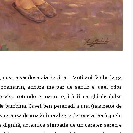
 nostra saudosa zia Bepina.
Tanti ani fà che la ga
 rosmarin, ancora me par de sentir e, quel odor
o viso rotondo e magro e, i òcii carghi de dolse
de bambina. Cavei ben petenadi a una (nastreto) de
e speransa de una ànima alegre de toseta. Però quelo
 dignità, aotentica simpatia de un caràter seren e