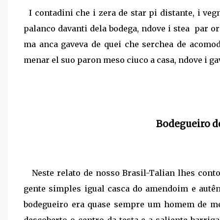
I contadini che i zera de star pi distante, i ve
palanco davanti dela bodega, ndove i stea
par or
ma anca gaveva de quei che serchea de acomodar
menar el suo paron meso ciuco a casa, ndove i gav
Bodegueiro d
Neste relato de nosso Brasil-Talian lhes con
gente simples igual casca do amendoim e autên
bodegueiro era quase sempre um homem de meia
descoberto o centro da testa e a saliente barrig