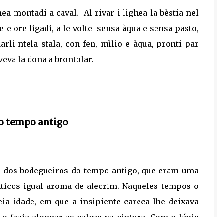
gnea montadi a caval.
Al rivar i lighea la bèstia nel
e e ore ligadi, a le volte
sensa àqua e sensa pasto,
li ntela stala, con fen, mìlio e àqua, pronti par
eva la dona a brontolar.
o tempo antigo
to dos bodegueiros do tempo antigo, que eram uma
ticos igual aroma de alecrim. Naqueles tempos o
 idade, em que a insipiente careca lhe deixava
a o fazia alongar as calças na cintura. Com o lápis