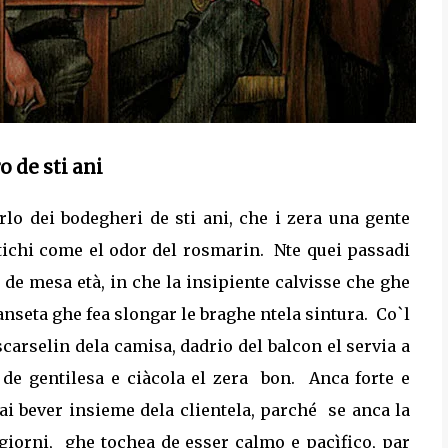
 de sti ani
arlo dei bodegheri de sti ani, che i zera una gente
ichi come el odor del rosmarin.
Nte quei passadi
de mesa età, in che la insipiente calvisse che ghe
panseta ghe fea slongar le braghe ntela sintura.
Co`l
 scarselin dela camisa, dadrio del balcon el servia a
de gentilesa e ciàcola el zera
bon.
Anca forte e
i bever insieme dela clientela, parché
se anca la
 giorni,
ghe tochea de esser calmo e pacìfico, par