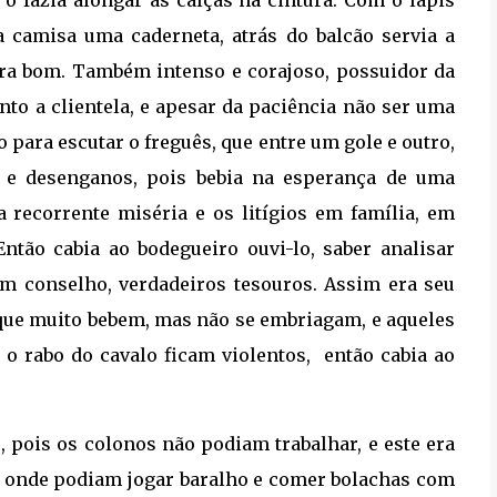
a camisa uma caderneta, atrás do balcão servia a
 era bom. Também intenso e corajoso, possuidor da
nto a clientela, e apesar da paciência não ser uma
o para escutar o freguês, que entre um gole e outro,
s e desenganos, pois bebia na esperança de uma
a recorrente miséria e os litígios em família, em
ntão cabia ao bodegueiro ouvi-lo, saber analisar
um conselho, verdadeiros tesouros. Assim era seu
s que muito bebem, mas não se embriagam, e aqueles
o rabo do cavalo ficam violentos,
então cabia ao
pois os colonos não podiam trabalhar, e este era
a, onde podiam jogar baralho e comer bolachas com