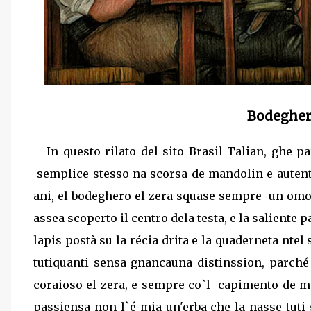
Bodeghero
In questo rilato del sito Brasil Talian, ghe p
semplice stesso na scorsa de mandolin e autent
ani, el bodeghero el zera squase sempre
un omo 
assea scoperto il centro dela testa, e la saliente 
lapis postà su la récia drita e la quaderneta ntel
tutiquanti sensa gnancauna distinssion, parché 
coraioso el zera, e sempre co`l
capimento de ma
passiensa non l`é mia un'erba che la nasse tuti