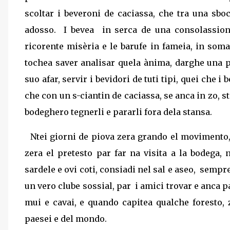
scoltar i beveroni de caciassa, che tra una sbo
adosso.
I bevea
in serca de una consolassion
ricorente misèria e le barufe in fameia, in so
tochea saver analisar quela ànima, darghe una 
suo afar, servir i bevidori de tuti tipi, quei che i
che con un s-ciantin de caciassa, se anca in zo, st
bodeghero tegnerli e pararli fora dela stansa.
Ntei giorni de piova zera grando el movimento,
zera el pretesto par far na visita a la bodega
sardele e ovi coti, consiadi nel sal e aseo,
sempre
un vero clube sossial, par
i amici trovar e anca p
mui e cavai, e quando capitea qualche foresto, 
paesei e del mondo.