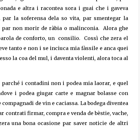
conada e altra i racontea sora i guai che i gaveva
 par la soferensa dela so vita, par smentegar la
ma par non morir de ràbia o malinconia.
Alora ghe
parola de conforto, un
consilio.
Cossì che zera el
 beve tanto e non i se inciuca mia fàssile e anca quei
esso la coa del mul, i daventa violenti, alora toca al
 parché i contadini non i podea mia laorar, e quel
, ndove i podea giugar carte e magnar bolasse con
 compagnadi de vin e caciassa. La bodega diventea
ar contrati firmar, compra e venda de bèstie, vache,
zera una bona ocasione par saver noticie de altri