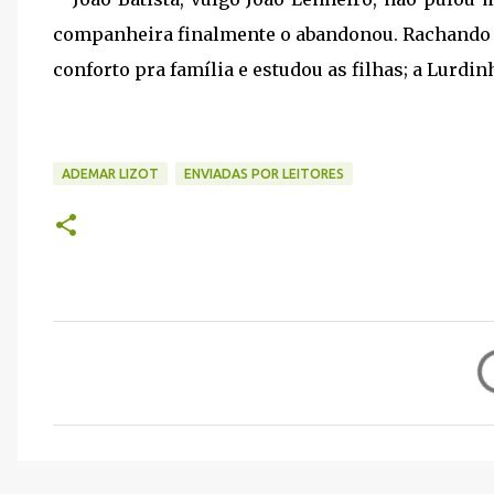
companheira finalmente o abandonou. Rachando 
conforto pra família e estudou as filhas; a Lurdinh
ADEMAR LIZOT
ENVIADAS POR LEITORES
C
o
m
e
n