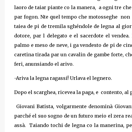
laoro de taiar piante co la manera,
a ogni tre che
par fogon. Nte quel tempo che motosseghe
non 
taiea de pi de tremila sghéndole de legna al giorn
dotore, par l delegato e el sacerdote el vendea
palmo e meso de neve, i ga vendesto de pi de cinq
caretina tirada par un cavalin de gambe forte, ch
feri, anunsiando el arivo.
-Ariva la legna ragassi! Urlava el legnero.
Dopo el scarghea, ricevea la paga, e
contento, al 
Giovani Batista, volgarmente denominà Giovani 
parché el suo sogno de un futuro meio el zera re
assà.
Taiando tochi de legna co la manerina, pe