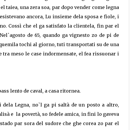
 el taiea, una zera soa, par dopo vender come legna
esistevano ancora, Lu insieme dela sposa e fiole, i
o. Cossì che el ga satisfato la clientela, fin par el
. Nel`agosto de 65, quando ga vignesto zo de pi de
uemila tochi al giorno, tuti transportati su de una
e tra meso le case indormensate, el fea rissuonar i
pass lento de caval, a casa ritornea.
dela Legna, no`l ga pi saltà de un posto a altro,
alisà e
la povertà, so fedele amica, in fini lo gaveva
stado par sora del sudore che ghe corea zo par el