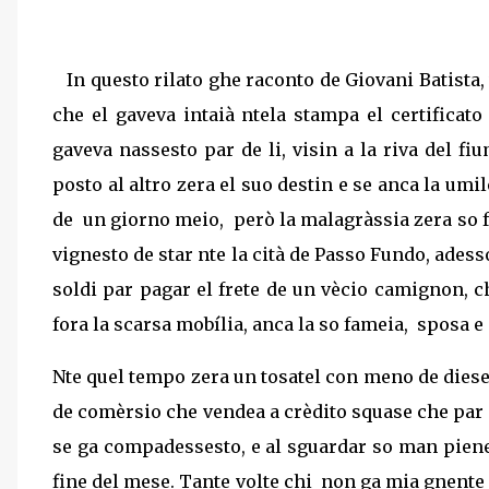
In questo rilato ghe raconto de Giovani Batista
che el gaveva intaià ntela stampa el certificato
gaveva nassesto par de li, visin a la riva del f
posto al altro zera el suo destin e se anca la umil
de
un giorno meio,
però la malagràssia zera so 
vignesto de star nte la cità de Passo Fundo, adesso
soldi par pagar el frete de un vècio camignon, c
fora la scarsa mobília, anca la so fameia,
sposa e
Nte quel tempo zera un tosatel con meno de diese
de comèrsio che vendea a crèdito squase che par 
se ga compadessesto, e al sguardar so man piene 
fine del mese. Tante volte chi
non ga mia gnente è