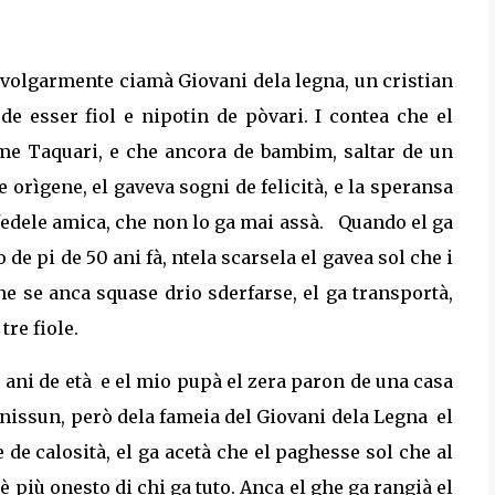
, volgarmente ciamà Giovani dela legna, un cristian
 de esser fiol e nipotin de pòvari. I contea che el
iume Taquari, e che ancora de bambim, saltar de un
e orìgene, el gaveva sogni de felicità, e la speransa
fedele amica, che non lo ga mai assà.
Quando el ga
 de pi de 50 ani fà, ntela scarsela el gavea sol che i
he se anca squase drio sderfarse, el ga transportà,
tre fiole.
 ani de età
e el mio pupà el zera paron de una casa
nissun, però dela fameia del Giovani dela Legna
el
de calosità, el ga acetà che el paghesse sol che al
 più onesto di chi ga tuto. Anca el ghe ga rangià el