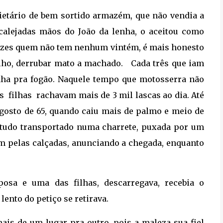
etário de bem sortido armazém, que não vendia a
calejadas mãos do João da lenha, o aceitou como
 vezes quem não tem nenhum vintém, é mais honesto
lho, derrubar mato a machado. Cada três que iam
nha pra fogão. Naquele tempo que motosserra não
 as filhas rachavam mais de 3 mil lascas ao dia. Até
 agosto de 65, quando caiu mais de palmo e meio de
, tudo transportado numa charrete, puxada por um
vam pelas calçadas, anunciando a chegada, enquanto
osa e uma das filhas, descarregava, recebia o
ento do petiço se retirava.
ais de um lugar pra outro, pois a maleza sua fiel