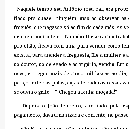
Naquele tempo seu Antônio meu pai, era propri
fiado pra quase ninguém, mas ao observar as 
freguês, que pagasse só ao fim de cada mês. As
de quem muito tem. Também lhe arranjou traba
pro chão, ficava com uma para vender como le
existia, para atender a freguesia, Ele a mulher e
ao doutor, ao delegado e ao vigário, vendia. Em
neve, entregou mais de cinco mil lascas ao dia
petiço forte das patas, cujas ferraduras ressoa
se ouvia o grito... ”-Chegou a lenha moçada!”
Depois o João lenheiro, auxiliado pela esp
pagamento, dava uma rizada e contente, no passo l
João Batista, vulgo João Lenheiro, não pulou m