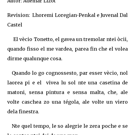
Autor: Ademar Lizot
Revision: Lhoremi Loregian-Penkal e Juvenal Dal
Castel
El vècio Tonetto, el gavea un tremolar ntei òcii,
quando fisso el me vardea, parea fin che el volea
dirme qualunque cosa.
Quando lo go cognossesto, par esser vècio, nol
laorea pi e el vivea lu sol nte una casetina de
matoni, sensa pintura e sensa malta, che, ale
volte caschea zo una tégola, ale volte un viero
dela finestra.
Nte quel tempo, le so alegrie le zera poche e se