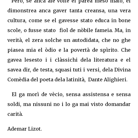
Però, se anca ale volte el parea meso mato, el
dimonstrea anca gaver tanta creansa, una vera
cultura, come se el gavesse stato educa in bone
scole, o fusse stato fiol de nòbile fameia. Ma, in
verità, el zera solche un autodidata, che no ghe
piasea mia el òdio e la povertà de spìrito. Che
gavea lesesto i i clàssichi dela literatura e el
savea dir, de testa, squasi tuti i versi, dela Divina
Comèdia del poeta dela latinità, Dante Alighieri.
El ga morì de vècio, sensa assistensa e sensa
soldi, ma nissuni no i lo ga mai visto domandar
carità.
Ademar Lizot.