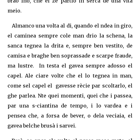
brao Ino, che el ze partio in serca de una vita
meio.
Almanco una volta al di, quando el ndea in giro,
el caminea sempre cole man drio la schena, la
sanca tegnea la drita e, sempre ben vestito, de
camisa e braghe ben soprassade e scarpe fraude,
ma lustre. In testa el gavea sempre adosso el
capel. Ale ciare volte che el lo tegnea in man,
come sel capel el gavesse rècie par scoltarlo, el
ghe parlea. Nte quei momenti, quei che i passea,
par una s-ciantina de tempo, i lo vardea e i
pensea che, a forsa de bever, o dela veciaia, el
gavea belche brusà i sarvei.