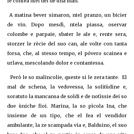
le contea ntei dei de una man.
A matina bever simaron, ntel pranzo, un bicier
de vin. Dopo mesdì, ntela piassa, oservar
colombe e parpaie, sbater le ale e, rente sera,
storzer le rècie del suo can, ale volte con tanta
forsa, che, al stesso tempo, el póvero scainea e
urlava, mescolando dolor e contantessa.
Però le so malincolie, queste si le zera tante. El
mal de schena, la vedovessa, la solitùdine e,
soratuto la mancansa de soldi e de notìssie dei so
due ùniche fioi. Marina, la so pìcola Ina, che
insieme de un tipo, che el fea el vendidor
ambulante, la ze scampada via e, Balduino, el suo