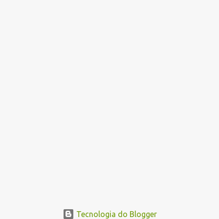
i
o
s
Tecnologia do Blogger