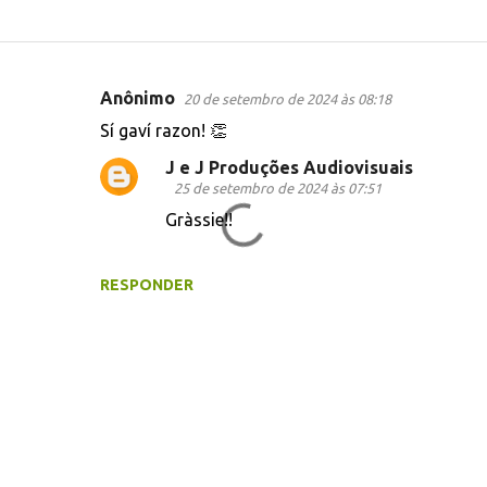
Anônimo
20 de setembro de 2024 às 08:18
C
Sí gaví razon! 👏
o
J e J Produções Audiovisuais
m
25 de setembro de 2024 às 07:51
e
Gràssie!!
n
t
RESPONDER
á
r
i
o
s