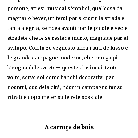
persone, atresi musicai sémplici, qual'cosa da
magnar o bever, un feral par s-ciarir la strada e
tanta alegria, se ndea avanti par le pìcole e vècie
stradete che le ze restade indrio, magnade par el
svilupo. Con lu ze vegnesto anca i auti de lusso e
le grande campagne moderne, che non ga pi
bisogno dele carete— queste che incoi, tante
volte, serve sol come banchi decorativi par
noantri, qua dela cità, ndar in campagna far su
ritrati e dopo meter su le rete sossiale.
A carroça de bois