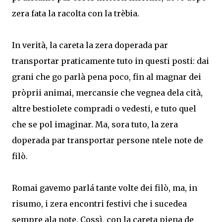
zera fata la racolta con la trèbia.
In verità, la careta la zera doperada par
transportar praticamente tuto in questi posti: dai
grani che go parlà pena poco, fin al magnar dei
pròprii animai, mercansie che vegnea dela cità,
altre bestiolete compradi o vedesti, e tuto quel
che se pol imaginar. Ma, sora tuto, la zera
doperada par transportar persone ntele note de
filò.
Romai gavemo parlá tante volte dei filò, ma, in
risumo, i zera encontri festivi che i sucedea
sempre ala note. Cossì, con la careta piena de