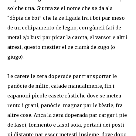
solche una. Giunta ze el nome che se da ala
“dòpia de boi” che la ze ligada fra i boi par meso
de un echipamento de legno, con gàncii fati de
metal e/o busi par picar la careta, el varsor e altri
atresi, questo mestier el ze ciamà de zugo (o
giugo).
Le carete le zera doperade par transportar le
panòcie de mìlio, catade manualmente, fin i
capanoni pìcole casete rùstiche dove se metea
rento i grani, panòcie, magnar par le bèstie, fra
altre cose. Anca la zera doperada par cargar i pie
de fasoi, formento e fasol soia, portadi dei posti
pi distante par esser metesti insieme, dove dopo