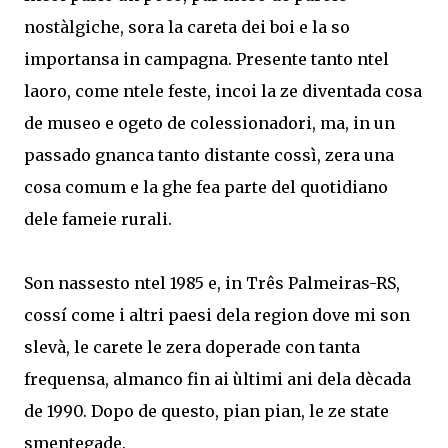
nostàlgiche, sora la careta dei boi e la so
importansa in campagna. Presente tanto ntel
laoro, come ntele feste, incoi la ze diventada cosa
de museo e ogeto de colessionadori, ma, in un
passado gnanca tanto distante cossì, zera una
cosa comum e la ghe fea parte del quotidiano
dele fameie rurali.
Son nassesto ntel 1985 e, in Três Palmeiras-RS,
cossí come i altri paesi dela region dove mi son
slevà, le carete le zera doperade con tanta
frequensa, almanco fin ai ùltimi ani dela dècada
de 1990. Dopo de questo, pian pian, le ze state
smentegade.