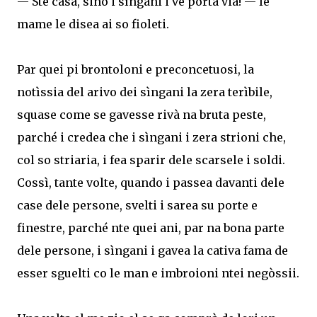
— Ste casa, sinò i sìngani i ve porta via! — le
mame le disea ai so fioleti.
Par quei pi brontoloni e preconcetuosi, la
notìssia del arivo dei sìngani la zera terìbile,
squase come se gavesse rivà na bruta peste,
parché i credea che i sìngani i zera strioni che,
col so striaria, i fea sparir dele scarsele i soldi.
Cossì, tante volte, quando i passea davanti dele
case dele persone, svelti i sarea su porte e
finestre, parché nte quei ani, par na bona parte
dele persone, i sìngani i gavea la cativa fama de
esser sguelti co le man e imbroioni ntei negòssii.