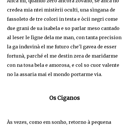
Anca mi, quando zero ancora zóvano, se anca no
credea mia ntei mistèrii oculti, una sìngana de
fassoleto de tre colori in testa e òcii negri come
due grani de ua isabela e so parlar meso cantado
al leser le lìgne dela me man, con tanta precision
la ga induvinà el me futuro che'l gavea de esser
fortunà, parché el me destin zera de maridarme
con na tosa bela e amorosa, e col so cuor valente
no la assaria mai el mondo portarme via.
Os Ciganos
Às vezes, como em sonho, retorno à pequena