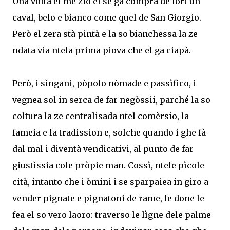
Una volta el me zio el se ga comprà de lori un
caval, belo e bianco come quel de San Giorgio.
Però el zera stà pintà e la so bianchessa la ze
ndata via ntela prima piova che el ga ciapà.
Però, i sìngani, pòpolo nòmade e passìfico, i
vegnea sol in serca de far negòssii, parché la so
coltura la ze centralisada ntel comèrsio, la
fameia e la tradission e, solche quando i ghe fà
dal mal i diventà vendicativi, al punto de far
giustìssia cole pròpie man. Cossì, ntele pìcole
cità, intanto che i òmini i se sparpaiea in giro a
vender pignate e pignatoni de rame, le done le
fea el so vero laoro: traverso le lìgne dele palme