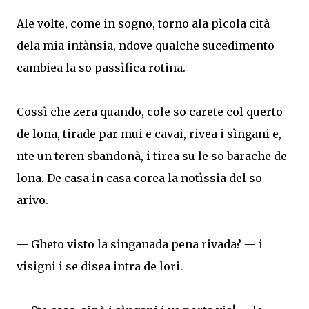
Ale volte, come in sogno, torno ala pìcola cità
dela mia infànsia, ndove qualche sucedimento
cambiea la so passìfica rotina.
Cossì che zera quando, cole so carete col querto
de lona, tirade par mui e cavai, rivea i sìngani e,
nte un teren sbandonà, i tirea su le so barache de
lona. De casa in casa corea la notìssia del so
arivo.
— Gheto visto la singanada pena rivada? — i
visigni i se disea intra de lori.