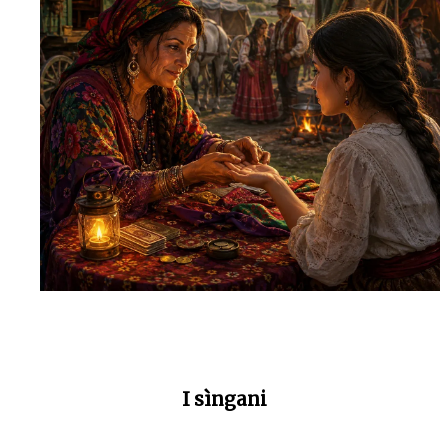
I sìngani