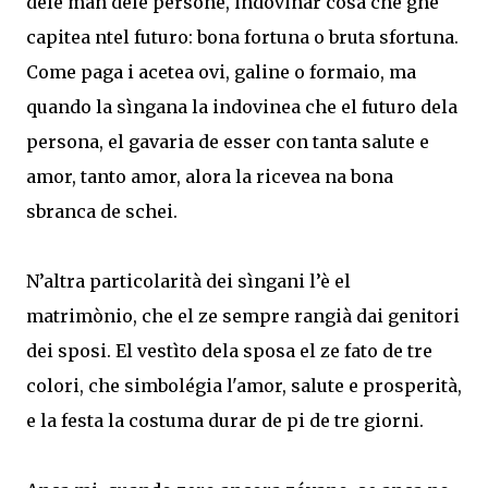
dele man dele persone, indovinar cosa che ghe
capitea ntel futuro: bona fortuna o bruta sfortuna.
Come paga i acetea ovi, galine o formaio, ma
quando la sìngana la indovinea che el futuro dela
persona, el gavaria de esser con tanta salute e
amor, tanto amor, alora la ricevea na bona
sbranca de schei.
N’altra particolarità dei sìngani l’è el
matrimònio, che el ze sempre rangià dai genitori
dei sposi. El vestìto dela sposa el ze fato de tre
colori, che simbolégia l'amor, salute e prosperità,
e la festa la costuma durar de pi de tre giorni.