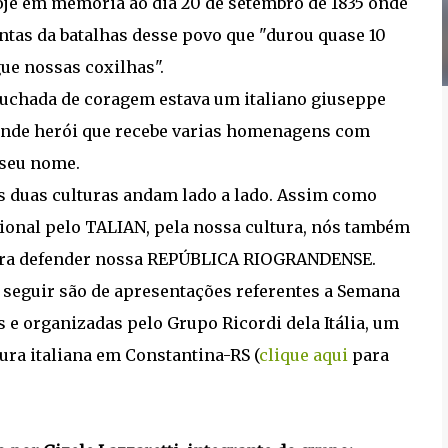
e em memória ao dia 20 de setembro de 1835 onde
entas da batalhas desse povo que "durou quase 10
e nossas coxilhas".
auchada de coragem estava um italiano giuseppe
rande herói que recebe varias homenagens com
 seu nome.
sas duas culturas andam lado a lado. Assim como
onal pelo TALIAN, pela nossa cultura, nós também
ra defender nossa REPÚBLICA RIOGRANDENSE.
 seguir são de apresentações referentes a Semana
 e organizadas pelo Grupo Ricordi dela Itália, um
ura italiana em Constantina-RS (
clique aqui
para