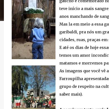
gaúcho é comemorado hoj
teve início a mais sangr
anos manchando de sangu
Mas la em meio a essa g
garibaldi, pra nós um g
cidades, ruas, praças em
E até os dias de hoje es
temos um amor incondici
matamos e morremos pa
As imagens que você vê a
Farroupilha apresentadas
grupo de respeito na cult
saber mais).