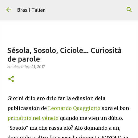
Pular para o conteúdo principal
Brasil Talian
Sésola, Sosolo, Cìciole... Curiosità
de parole
em
dezembro 21, 2017
Giorni drio ero drio far la edission dela
publicassion de
Leonardo Quaggiotto
sora el bon
prinsìpio nel véneto
quando me vien un dùbio.
"Sosolo" ma che rassa elo? Alo domando a un,
domando a altro fin saver la risposta, SOSOLO ze