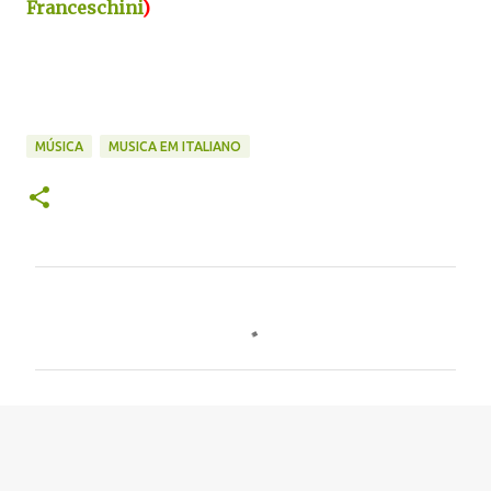
Franceschini
)
MÚSICA
MUSICA EM ITALIANO
C
o
m
e
n
t
á