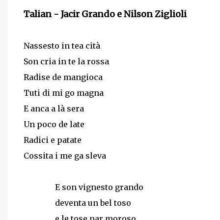
Talian - Jacir Grando e Nilson Ziglioli
Nassesto in tea cità
Son cria in te la rossa
Radise de mangioca
Tuti di mi go magna
E anca a là sera
Un poco de late
Radici e patate
Cossita i me ga sleva
E
son vignesto grando
deventa un bel toso
e le tose par moroso