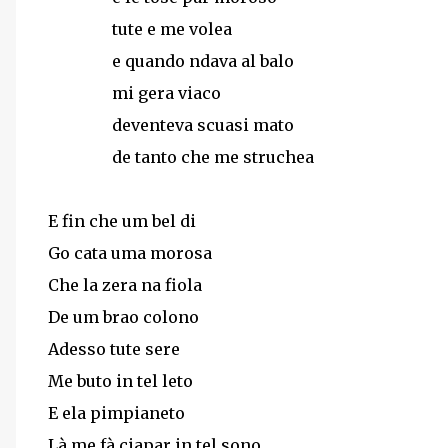
tute e me volea
e quando ndava al balo
mi gera viaco
deventeva scuasi mato
de tanto che me struchea
E fin che um bel di
Go cata uma morosa
Che la zera na fiola
De um brao colono
Adesso tute sere
Me buto in tel leto
E ela pimpianeto
Là me fà ciapar in tel sono