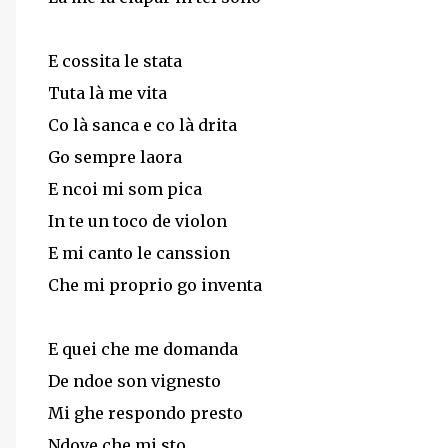
E cossita le stata
Tuta là me vita
Co là sanca e co là drita
Go sempre laora
E ncoi mi som pica
In te un toco de violon
E mi canto le canssion
Che mi proprio go inventa
E quei che me domanda
De ndoe son vignesto
Mi ghe respondo presto
Ndove che mi sto