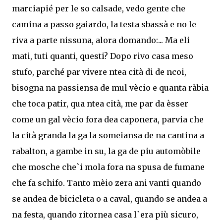
marciapié per le so calsade, vedo gente che
camina a passo gaiardo, la testa sbassà e no le
riva a parte nissuna, alora domando:... Ma eli
mati, tuti quanti, questi? Dopo rivo casa meso
stufo, parché par vivere ntea cità di de ncoi,
bisogna na passiensa de mul vècio e quanta ràbia
che toca patir, qua ntea cità, me par da èsser
come un gal vècio fora dea caponera, parvia che
la cità granda la ga la someiansa de na cantina a
rabalton, a gambe in su, la ga de piu automòbile
che mosche che`i mola fora na spusa de fumane
che fa schifo. Tanto mèio zera ani vanti quando
se andea de bicicleta o a caval, quando se andea a
na festa, quando ritornea casa l`era più sicuro,