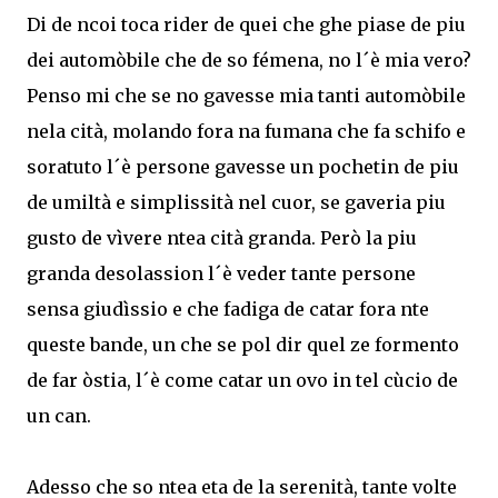
Di de ncoi toca rider de quei che ghe piase de piu
dei automòbile che de so fémena, no l´è mia vero?
Penso mi che se no gavesse mia tanti automòbile
nela cità, molando fora na fumana che fa schifo e
soratuto l´è persone gavesse un pochetin de piu
de umiltà e simplissità nel cuor, se gaveria piu
gusto de vìvere ntea cità granda. Però la piu
granda desolassion l´è veder tante persone
sensa giudìssio e che fadiga de catar fora nte
queste bande, un che se pol dir quel ze formento
de far òstia, l´è come catar un ovo in tel cùcio de
un can.
Adesso che so ntea eta de la serenità, tante volte