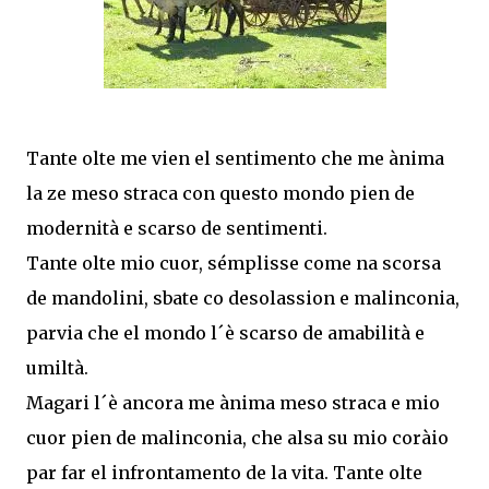
Tante olte me vien el sentimento che me ànima
la ze meso straca con questo mondo pien de
modernità e scarso de sentimenti.
Tante olte mio cuor, sémplisse come na scorsa
de mandolini, sbate co desolassion e malinconia,
parvia che el mondo l´è scarso de amabilità e
umiltà.
Magari l´è ancora me ànima meso straca e mio
cuor pien de malinconia, che alsa su mio coràio
par far el infrontamento de la vita. Tante olte