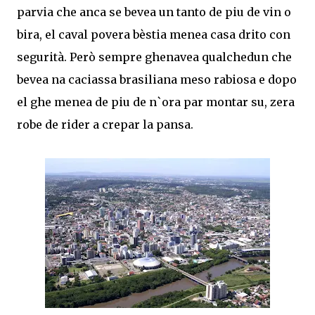
parvia che anca se bevea un tanto de piu de vin o
bira, el caval povera bèstia menea casa drito con
segurità. Però sempre ghenavea qualchedun che
bevea na caciassa brasiliana meso rabiosa e dopo
el ghe menea de piu de n`ora par montar su, zera
robe de rider a crepar la pansa.