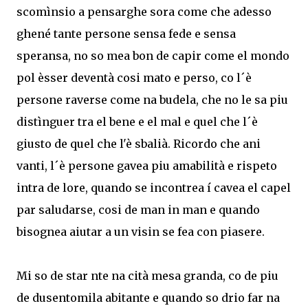
scomìnsio a pensarghe sora come che adesso
ghené tante persone sensa fede e sensa
speransa, no so mea bon de capir come el mondo
pol èsser deventà cosi mato e perso, co l´è
persone raverse come na budela, che no le sa piu
distìnguer tra el bene e el mal e quel che l´è
giusto de quel che l'è sbalià. Ricordo che ani
vanti, l´è persone gavea piu amabilità e rispeto
intra de lore, quando se incontrea í cavea el capel
par saludarse, cosi de man in man e quando
bisognea aiutar a un visin se fea con piasere.
Mi so de star nte na cità mesa granda, co de piu
de dusentomila abitante e quando so drio far na