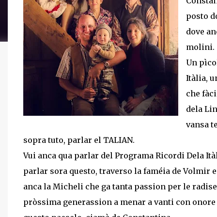
Constan
posto do
dove anc
molini.
Un pìco
Itàlia, 
che fàci
dela Lin
vansa te
sopra tuto, parlar el TALIAN.
Vui anca qua parlar del Programa Ricordi Dela Itàl
parlar sora questo, traverso la faméia de Volmir e
anca la Micheli che ga tanta passion per le radise
pròssima generassion a menar a vanti con onore el