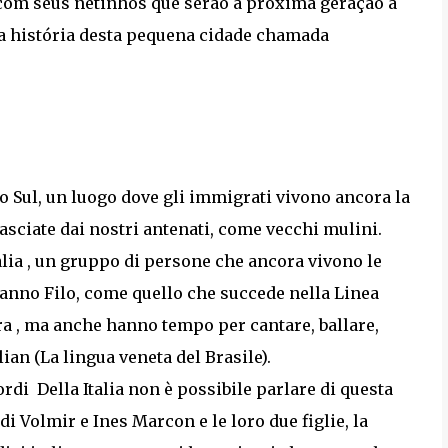
 com seus netinhos que serão a próxima geração a
m a história desta pequena cidade chamada
o Sul, un luogo dove gli immigrati vivono ancora la
lasciate dai nostri antenati, come vecchi mulini.
talia , un gruppo di persone che ancora vivono le
 fanno Filo, come quello che succede nella Linea
ra , ma anche hanno tempo per cantare, ballare,
lian (La lingua veneta del Brasile).
di Della Italia non è possibile parlare di questa
 di Volmir e Ines Marcon e le loro due figlie, la