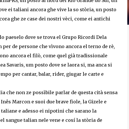
tina-RS, un posto al nord del Rio Grande do Sul, un
ve ei taliani ancora ghe vive la so stòria, un posto
ora ghe ze case dei nostri vèci, come ei antichi
lo paeselo dove se trova el Grupo Ricordi Dela
un per de persone che vìvono ancora el terno de rè,
ono ancora el filò, come quel già tradissionale
ea Savaris, um posto dove se laora si, ma anca si
mpo per cantar, balar, rider, giugar le carte e
ia che non ze possìbile parlar de questa cità sensa
 Inês Marcon e suoi due brave fiole, la Gizele e
 taliane e adesso ei nipotini che sarano la
 sangue talian nele vene e cosí la stòria de