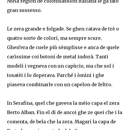
Ntela region de colonisassion italiana le ga fato
gran sussesso.
Le zera grande e folgade. Se ghen catava de trè o
quatro sorte de colori, ma sempre scure.
Ghen’era de cuele più sèmplisse e anca de quele
carìssime coi botoni de metal indorà. Tanti
modeli i vegneva con un capùcio, ma che sol i
tosatèi i lo doperava. Parché i òmini i ghe
piaseva combinarle con un capelon de feltro.
In Serafina, quel che gaveva la mèio capa el zera
Berto Alban. Fin el di de ancoi ghe ze quei che i la
comenta, de bela che la zera. Magari la capa de