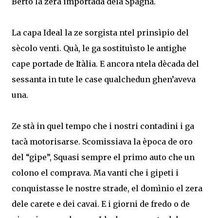
Berto la zera importada dela Spagna.
La capa Ideal la ze sorgista ntel prinsìpio del
sècolo venti. Quà, le ga sostituìsto le antighe
cape portade de Itàlia. E ancora ntela dècada del
sessanta in tute le case qualchedun ghen’aveva
una.
Ze stà in quel tempo che i nostri contadini i ga
tacà motorisarse. Scomissiava la època de oro
del “gipe”, Squasi sempre el primo auto che un
colono el comprava. Ma vanti che i gipeti i
conquistasse le nostre strade, el domìnio el zera
dele carete e dei cavai. E i giorni de fredo o de