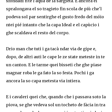
sfondadi n'te l’àqua de la sargieta. E ancora el
spralongava el so tragieto fin scola de più che'l
podeva sol par sentirghe el gusto fredo del móio
ntei pié intanto che la capa Ideal e el capùcio i
ghe scaldava el resto del corpo.
Drio man che tuti i ga tacà ndar via de gipe e,
dopo, de altri auti le cape le ze state meteste in te
un canton. E le tarme quei bisseti che ghe piase
magnar roba le ga fato la so festa. Pochi i ga
ancora la so capa metesta via intiera.
E i cavaleri quei che, quando che i passava soto la
piova, se ghe vedeva sol un tocheto de fàcia in tra