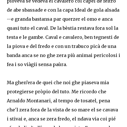
pioveva se vedeva el cavalero col capel de feltro
de abe sbassade e con la capa Ideal de gola alsada
--e granda bastansa par querzer el omo e anca
quasi tuto el caval. De la bèstia restava fora sol la
testa e le gambe. Caval e cavalero, ben tegnesti de
la piova e del fredo e con un trabuco picà de una
banda anca se no ghe zera più animai pericolosi i
fea i so viàgii sensa paùra.
Ma ghen’era de quei che noi ghe piaseva mia
protegierse pròpio del tuto. Me ricordo che
Arnaldo Montanari, al tempo de tosatel, pena
che'l zera fora de la vista de so mare el se cavava
i stivai e, anca se zera fredo, el ndava via coi pié