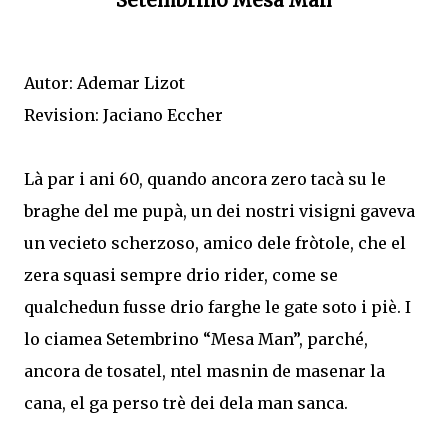
Setembrino Mesa Man
Autor: Ademar Lizot
Revision: Jaciano Eccher
Là par i ani 60, quando ancora zero tacà su le
braghe del me pupà, un dei nostri visigni gaveva
un vecieto scherzoso, amico dele fròtole, che el
zera squasi sempre drio rider, come se
qualchedun fusse drio farghe le gate soto i piè. I
lo ciamea Setembrino “Mesa Man”, parché,
ancora de tosatel, ntel masnin de masenar la
cana, el ga perso trè dei dela man sanca.