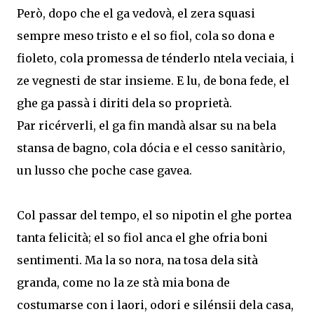
Però, dopo che el ga vedovà, el zera squasi
sempre meso tristo e el so fiol, cola so dona e
fioleto, cola promessa de ténderlo ntela veciaia, i
ze vegnesti de star insieme. E lu, de bona fede, el
ghe ga passà i diriti dela so proprietà.
Par ricérverli, el ga fin mandà alsar su na bela
stansa de bagno, cola dócia e el cesso sanitàrio,
un lusso che poche case gavea.
Col passar del tempo, el so nipotin el ghe portea
tanta felicità; el so fiol anca el ghe ofria boni
sentimenti. Ma la so nora, na tosa dela sità
granda, come no la ze stà mia bona de
costumarse con i laori, odori e silénsii dela casa,