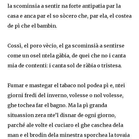
la scominsia a sentir na forte antipatia par la
casa e anca par el so sòcero che, par ela, el costea
de pì che el bambin.
Cossì, el poro vècio, el ga scominsià a sentirse
come un osel ntela gàbia, de quei che no i canta
mia de contenti: i canta sol de ràbia o tristesa.
Fumar e mastegar el tabaco nol podea pì e, ntei
giorni fredi del inverno, volesse o nol volesse,
ghe tochea far el bagno. Ma la pì granda
situassion zera nte’l disnar de ogni giorno,
parché ale volte el cuciaro el ghe caschea dela
man e el brodin dela minestra sporchea la tovaia