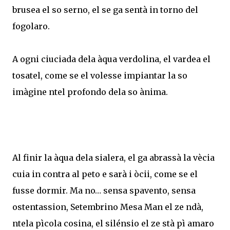
brusea el so serno, el se ga sentà in torno del
fogolaro.
A ogni ciuciada dela àqua verdolina, el vardea el
tosatel, come se el volesse impiantar la so
imàgine ntel profondo dela so ànima.
Al finir la àqua dela sialera, el ga abrassà la vècia
cuia in contra al peto e sarà i òcii, come se el
fusse dormir. Ma no… sensa spavento, sensa
ostentassion, Setembrino Mesa Man el ze ndà,
ntela pìcola cosina, el silénsio el ze stà pì amaro