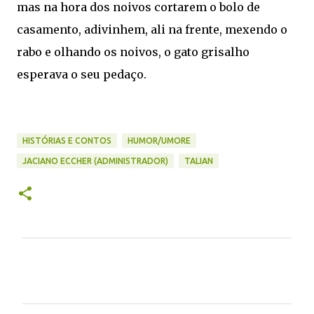
mas na hora dos noivos cortarem o bolo de
casamento, adivinhem, ali na frente, mexendo o
rabo e olhando os noivos, o gato grisalho
esperava o seu pedaço.
HISTÓRIAS E CONTOS
HUMOR/UMORE
JACIANO ECCHER (ADMINISTRADOR)
TALIAN
C
o
m