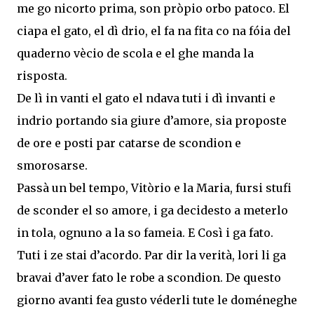
me go nicorto prima, son pròpio orbo patoco. El
ciapa el gato, el dì drio, el fa na fita co na fóia del
quaderno vècio de scola e el ghe manda la
risposta.
De lì in vanti el gato el ndava tuti i dì invanti e
indrio portando sia giure d’amore, sia proposte
de ore e posti par catarse de scondion e
smorosarse.
Passà un bel tempo, Vitòrio e la Maria, fursi stufi
de sconder el so amore, i ga decidesto a meterlo
in tola, ognuno a la so fameia. E Così i ga fato.
Tuti i ze stai d’acordo. Par dir la verità, lori li ga
bravai d’aver fato le robe a scondion. De questo
giorno avanti fea gusto véderli tute le doméneghe