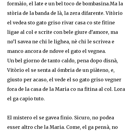
formàio, el late e un bel toco de bombasina.Ma la
stòria de la banda de là, la zera difarente. Vitòrio
el vedea sto gato griso rivar casa co ste fitine
ligae al col e scrite con bele giure d’amore, ma
no’l savea ne chi le lighea, nè chi le scrivea e
manco ancora de ndove el gato el vegnea.
Un bel giorno de tanto caldo, pena dopo disnà,
Vitòrio el se senta al ómbria de un piàteno, e,
giusto per acaso, el vede el so gato griso vegner
fora de la casa de la Maria co na fitina al col. Lora
el ga capio tuto.
El mistero el se gavea finio. Sicuro, no podea
esser altro che la Maria. Come, el ga pensà, no