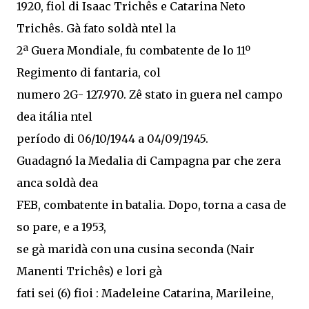
1920, fiol di Isaac Trichês e Catarina Neto
Trichês. Gà fato soldà ntel la
2ª Guera Mondiale, fu combatente de lo 11º
Regimento di fantaria, col
numero 2G- 127.970. Zê stato in guera nel campo
dea itália ntel
período di 06/10/1944 a 04/09/1945.
Guadagnó la Medalia di Campagna par che zera
anca soldà dea
FEB, combatente in batalia. Dopo, torna a casa de
so pare, e a 1953,
se gà maridà con una cusina seconda (Nair
Manenti Trichês) e lori gà
fati sei (6) fioi : Madeleine Catarina, Marileine,