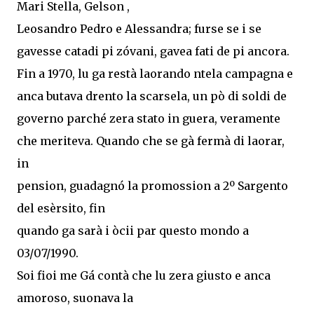
Mari Stella, Gelson ,
Leosandro Pedro e Alessandra; furse se i se
gavesse catadi pi zóvani, gavea fati de pi ancora.
Fin a 1970, lu ga restà laorando ntela campagna e
anca butava drento la scarsela, un pò di soldi de
governo parché zera stato in guera, veramente
che meriteva. Quando che se gà fermà di laorar,
in
pension, guadagnó la promossion a 2º Sargento
del esèrsito, fin
quando ga sarà i òcii par questo mondo a
03/07/1990.
Soi fioi me Gá contà che lu zera giusto e anca
amoroso, suonava la